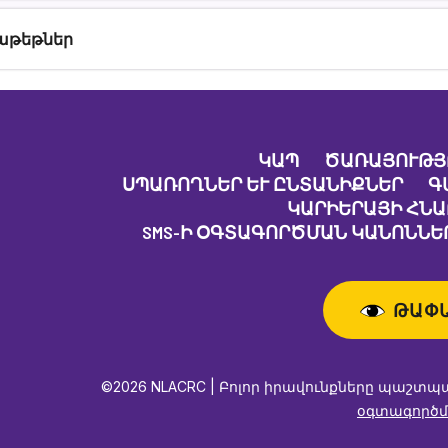
աթեթներ
ԿԱՊ
ԾԱՌԱՅՈՒԹՅ
ՍՊԱՌՈՂՆԵՐ ԵՒ ԸՆՏԱՆԻՔՆԵՐ
Գ
ԿԱՐԻԵՐԱՅԻ ՀՆ
SMS-Ի ՕԳՏԱԳՈՐԾՄԱՆ ԿԱՆՈՆՆԵՐ
ԹԱՓ
©2026 NLACRC | Բոլոր իրավունքները պաշտպ
օգտագործմ