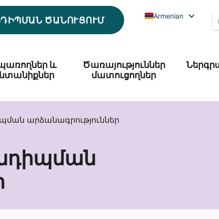
Armenian
ՆԴԻՊՄԱՆ ԾԱՆՈՒՑՈՒՄ
պառողներ և
Ծառայություններ
Ներգր
նտանիքներ
մատուցողներ
պման արձանագրություններ
նդիպման
ր