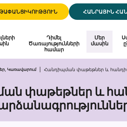
ԹԱՓԱՆՑԻԿՈՒԹՅՈՒՆ
ՀԱՆՐԱՅԻՆ ՀԱ
լների
Դիմել
Մեր
Ս
սին
Ծառայությունների
մասին
ը
համար
Հանդիպման փաթեթներ և հանդի
եր, Կառավարում
ման փաթեթներ և հա
արձանագրություննե
Հանդիպման
փաթեթներ
և