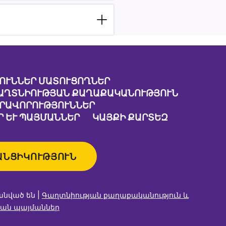
ՈՒՆՆԵՐ ՄԱՏՈՒՑՈՂՆԵՐ
ԱՂՏՆԻՈՒԹՅԱՆ ՔԱՂԱՔԱԿԱՆՈՒԹՅՈՒՆ
ԱՐԱՎՈՐՈՒԹՅՈՒՆՆԵՐ
 ԵՒ ՊԱՅՄԱՆՆԵՐ
ԿԱՅՔԻ ՔԱՐՏԵԶ
ԱՆՑԻԿՈՒԹՅՈՒՆ
անված են |
Գաղտնիության քաղաքականություն և
ան պայմաններ