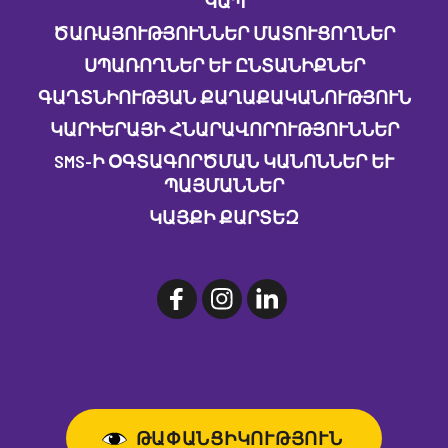
ԿԱՊ
ԾԱՌԱՅՈՒԹՅՈՒՆՆԵՐ ՄԱՏՈՒՑՈՂՆԵՐ
ՍՊԱՌՈՂՆԵՐ ԵՒ ԸՆՏԱՆԻՔՆԵՐ
ԳԱՂՏՆԻՈՒԹՅԱՆ ՔԱՂԱՔԱԿԱՆՈՒԹՅՈՒՆ
ԿԱՐԻԵՐԱՅԻ ՀՆԱՐԱՎՈՐՈՒԹՅՈՒՆՆԵՐ
SMS-Ի ՕԳՏԱԳՈՐԾՄԱՆ ԿԱՆՈՆՆԵՐ ԵՒ Պ
ԱՅՄԱՆՆԵՐ
ԿԱՅՔԻ ՔԱՐՏԵԶ
ԹԱՓԱՆՑԻԿՈՒԹՅՈՒՆ