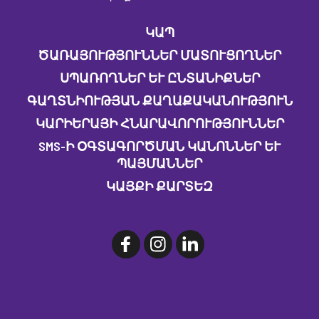
ԿԱՊ
ԾԱՌԱՅՈՒԹՅՈՒՆՆԵՐ ՄԱՏՈՒՑՈՂՆԵՐ
ՍՊԱՌՈՂՆԵՐ ԵՒ ԸՆՏԱՆԻՔՆԵՐ
ԳԱՂՏՆԻՈՒԹՅԱՆ ՔԱՂԱՔԱԿԱՆՈՒԹՅՈՒՆ
ԿԱՐԻԵՐԱՅԻ ՀՆԱՐԱՎՈՐՈՒԹՅՈՒՆՆԵՐ
SMS-Ի ՕԳՏԱԳՈՐԾՄԱՆ ԿԱՆՈՆՆԵՐ ԵՒ Պ
ԱՅՄԱՆՆԵՐ
ԿԱՅՔԻ ՔԱՐՏԵԶ