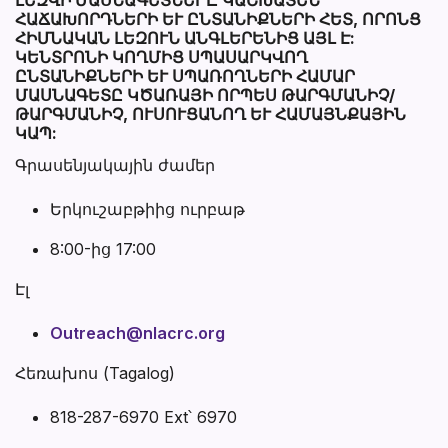
ՀԱՃԱԽՈՐԴՆԵՐԻ ԵՒ ԸՆՏԱՆԻՔՆԵՐԻ ՀԵՏ, ՈՐՈՆՑ Հ
ԻՄՆԱԿԱՆ ԼԵԶՈՒՆ ԱՆԳԼԵՐԵՆԻՑ ԱՅԼ Է: Կ
ԵՆՏՐՈՆԻ ԿՈՂՄԻՑ ՍՊԱՍԱՐԿՎՈՂ Ը
ՆՏԱՆԻՔՆԵՐԻ ԵՒ ՍՊԱՌՈՂՆԵՐԻ ՀԱՄԱՐ ՄԱ
ՍՆԱԳԵՏԸ ԿԾԱՌԱՅԻ ՈՐՊԵՍ ԹԱՐԳՄԱՆԻՉ/ԹԱ
ՐԳՄԱՆԻՉ, ՈՒՍՈՒՑԱՆՈՂ ԵՒ ՀԱՄԱՅՆՔԱՅԻՆ ԿԱՊ
:
Գրասենյակային ժամեր
Երկուշաբթիից ուրբաթ
8:00-ից 17:00
Էլ
Outreach@nlacrc.org
Հեռախոս (Tagalog)
818-287-6970 Ext՝ 6970