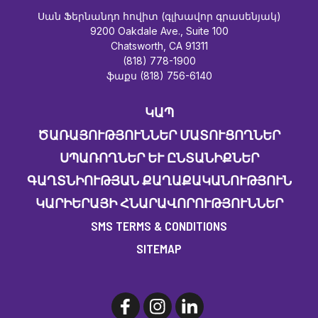
Սան Ֆերնանդո հովիտ (գլխավոր գրասենյակ)
9200 Oakdale Ave., Suite 100
Chatsworth, CA 91311
(818) 778-1900
ֆաքս (818) 756-6140
ԿԱՊ
ԾԱՌԱՅՈՒԹՅՈՒՆՆԵՐ ՄԱՏՈՒՑՈՂՆԵՐ
ՍՊԱՌՈՂՆԵՐ ԵՒ ԸՆՏԱՆԻՔՆԵՐ
ԳԱՂՏՆԻՈՒԹՅԱՆ ՔԱՂԱՔԱԿԱՆՈՒԹՅՈՒՆ
ԿԱՐԻԵՐԱՅԻ ՀՆԱՐԱՎՈՐՈՒԹՅՈՒՆՆԵՐ
SMS TERMS & CONDITIONS
SITEMAP