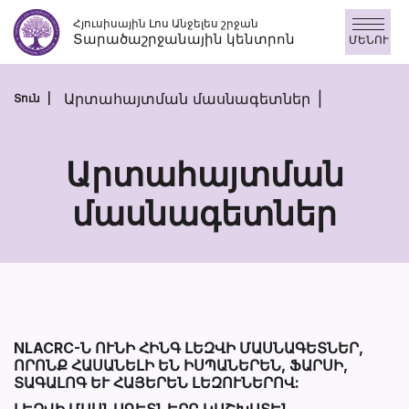
Skip
Հյուսիսային Լոս Անջելես շրջան
to
Տարածաշրջանային կենտրոն
ՄԵՆՈՒ
content
Արտահայտման մասնագետներ
Տուն
Արտահայտման
մասնագետներ
Արտահայտմ
մասնագետն
Section heading
Section heading
NLACRC-Ն ՈՒՆԻ ՀԻՆԳ ԼԵԶՎԻ ՄԱՍՆԱԳԵՏՆԵՐ,
ՈՐՈՆՔ ՀԱՍԱՆԵԼԻ ԵՆ ԻՍՊԱՆԵՐԵՆ, ՖԱՐՍԻ,
ՏԱԳԱԼՈԳ ԵՒ ՀԱՅԵՐԵՆ ԼԵԶՈՒՆԵՐՈՎ:
ԼԵԶՎԻ ՄԱՍՆԱԳԵՏՆԵՐԸ ԿԱՇԽԱՏԵՆ