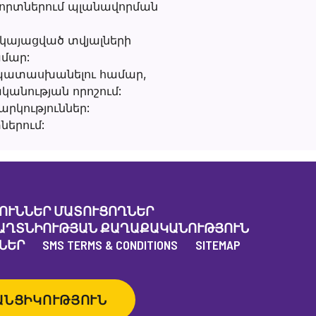
ոլորտներում պլանավորման
րկայացված տվյալների
ամար:
) պատասխանելու համար,
կանության որոշում:
րկություններ:
ներում:
ՈՒՆՆԵՐ ՄԱՏՈՒՑՈՂՆԵՐ
ԱՂՏՆԻՈՒԹՅԱՆ ՔԱՂԱՔԱԿԱՆՈՒԹՅՈՒՆ
ՆԵՐ
SMS TERMS & CONDITIONS
SITEMAP
ԱՆՑԻԿՈՒԹՅՈՒՆ