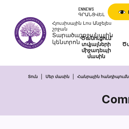
Skip
ENNEWS
to
ԳՐԱՆՑՎԵԼ
content
Հյուսիսային Լոս Անջելես
շրջան
Տարածաշրջանային
Ծանուցում
կենտրոն
տվյալների
Ծա
միջադեպի
մասին
Տուն
Մեր մասին
Հանրային հանդիպումն
Comm