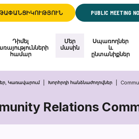
ԹԱՓԱՆՑԻԿՈՒԹՅՈՒՆ
PUBLIC MEETING N
Դիմել
Մեր
Սպառողներ
ռայությունների
մասին
և
համար
ընտանիքներ
Commun
եր, Կառավարում
Խորհրդի հանձնաժողովներ
unity Relations Comm
Community
Relations
Committee