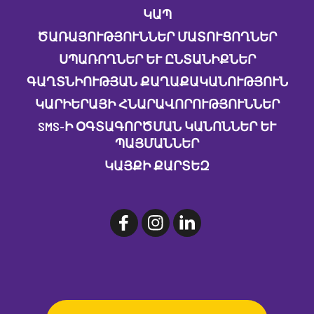
ԿԱՊ
ԾԱՌԱՅՈՒԹՅՈՒՆՆԵՐ ՄԱՏՈՒՑՈՂՆԵՐ
ՍՊԱՌՈՂՆԵՐ ԵՒ ԸՆՏԱՆԻՔՆԵՐ
ԳԱՂՏՆԻՈՒԹՅԱՆ ՔԱՂԱՔԱԿԱՆՈՒԹՅՈՒՆ
ԿԱՐԻԵՐԱՅԻ ՀՆԱՐԱՎՈՐՈՒԹՅՈՒՆՆԵՐ
SMS-Ի ՕԳՏԱԳՈՐԾՄԱՆ ԿԱՆՈՆՆԵՐ ԵՒ Պ
ԱՅՄԱՆՆԵՐ
ԿԱՅՔԻ ՔԱՐՏԵԶ