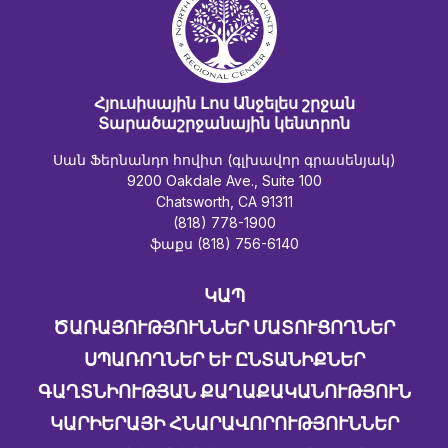
Հյուսիսային Լոս Անջելես շրջան
Տարածաշրջանային կենտրոն
Սան Ֆերնանդո հովիտ (գլխավոր գրասենյակ)
9200 Oakdale Ave., Suite 100
Chatsworth, CA 91311
(818) 778-1900
ֆաքս (818) 756-6140
ԿԱՊ
ԾԱՌԱՅՈՒԹՅՈՒՆՆԵՐ ՄԱՏՈՒՑՈՂՆԵՐ
ՍՊԱՌՈՂՆԵՐ ԵՒ ԸՆՏԱՆԻՔՆԵՐ
ԳԱՂՏՆԻՈՒԹՅԱՆ ՔԱՂԱՔԱԿԱՆՈՒԹՅՈՒՆ
ԿԱՐԻԵՐԱՅԻ ՀՆԱՐԱՎՈՐՈՒԹՅՈՒՆՆԵՐ