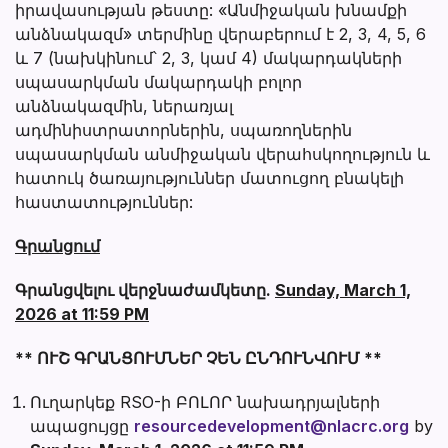
իրավասության թեստը: «Անմիջական խնամքի
անձնակազմ» տերմինը վերաբերում է 2, 3, 4, 5, 6
և 7 (նախկինում՝ 2, 3, կամ 4) մակարդակների
սպասարկման մակարդակի բոլոր
անձնակազմին, ներառյալ
ադմինիստրատորներին, սպառողներին
սպասարկման անմիջական վերահսկողություն և
հատուկ ծառայություններ մատուցող բնակելի
հաստատություններ:
Գրանցում
Գրանցվելու վերջնաժամկետը.
Sunday, March 1,
2026 at 11:59 PM
** ՈՒՇ ԳՐԱՆՑՈՒՄՆԵՐ ՉԵՆ ԸՆԴՈՒՆՎՈՒՄ **
Ուղարկեք RSO-ի ԲՈԼՈՐ նախադրյալների
ապացույցը
resourcedevelopment@nlacrc.org
by