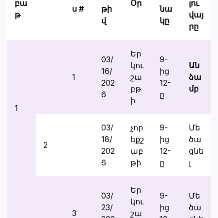
բա
Օր
լու
ս #
թի
նա
թ
վայ
վ
կը
րը
Եր
03/
9-
կու
Ան
16/
ից
1
շա
ձա
202
12-
բթ
մբ
6
ը
ի
1
03/
չոր
9-
Մե
18/
եքշ
ից
ծա
2
202
աբ
12-
ցնե
6
թի
ը
լ
Եր
03/
9-
Մե
կու
23/
ից
ծա
3
շա