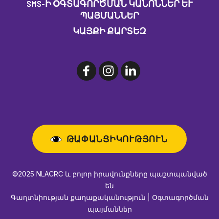
SMS-Ի ՕԳՏԱԳՈՐԾՄԱՆ ԿԱՆՈՆՆԵՐ ԵՒ Պ
ԱՅՄԱՆՆԵՐ
ԿԱՅՔԻ ՔԱՐՏԵԶ
ԹԱՓԱՆՑԻԿՈՒԹՅՈՒՆ
©2025 NLACRC և բոլոր իրավունքները պաշտպանված
են
Գաղտնիության քաղաքականություն | Օգտագործման
պայմաններ