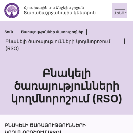
Անցնել
Հյուսիսային Լոս Անջելես շրջան
բովանդակությանը
Տարածաշրջանային կենտրոն
ՄԵՆՈՒ
Տուն
Ծառայություններ մատուցողներ
Բնակելի ծառայությունների կողմնորոշում
(RSO)
Բնակելի
ծառայությունների
Բնակելի
կողմնորոշում (RSO)
ծառայությու
կողմնորոշու
(RSO)
ԲՆԱԿԵԼԻ ԾԱՌԱՅՈՒԹՅՈՒՆՆԵՐԻ
ԿՈՂՄՆՈՐՈՇՈՒՄ (RSO)