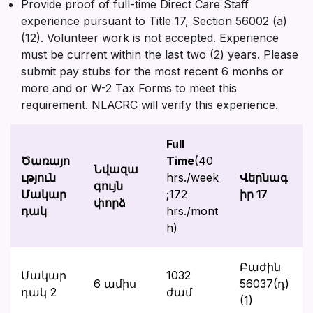
Provide proof of full-time Direct Care Staff
experience pursuant to Title 17, Section 56002 (a)
(12). Volunteer work is not accepted. Experience
must be current within the last two (2) years. Please
submit pay stubs for the most recent 6 monhs or
more and or W-2 Tax Forms to meet this
requirement. NLACRC will verify this experience.
Full
Ծառայո
Time
(40
Նվազա
ւթյուն
hrs./week
Վերնագ
գույն
Մակար
;172
իր 17
փորձ
դակ
hrs./mont
h)
Բաժին
Մակար
1032
6 ամիս
56037(դ)
դակ 2
ժամ
(1)