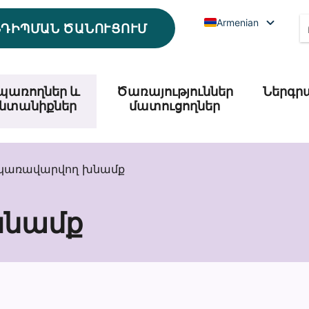
Armenian
ՆԴԻՊՄԱՆ ԾԱՆՈՒՑՈՒՄ
պառողներ և
Ծառայություններ
Ներգր
նտանիքներ
մատուցողներ
ի կառավարվող խնամք
խնամք