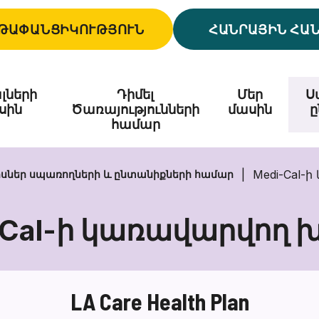
ԹԱՓԱՆՑԻԿՈՒԹՅՈՒՆ
ՀԱՆՐԱՅԻՆ ՀԱ
լների
Դիմել
Մեր
Ս
սին
Ծառայությունների
մասին
ը
համար
Medi-Cal-
րսներ սպառողների և ընտանիքների համար
-Cal-ի կառավարվող 
Medi-
Cal-
ի
LA Care Health Plan