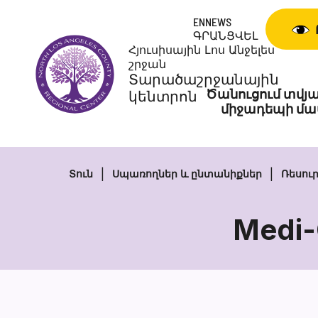
Անցնել
ENNEWS
բովանդակությանը
ԳՐԱՆՑՎԵԼ
Հյուսիսային Լոս Անջելես
շրջան
Տարածաշրջանային
Ծանուցում տվյա
կենտրոն
միջադեպի մա
Տուն
Սպառողներ և ընտանիքներ
Ռեսու
Medi