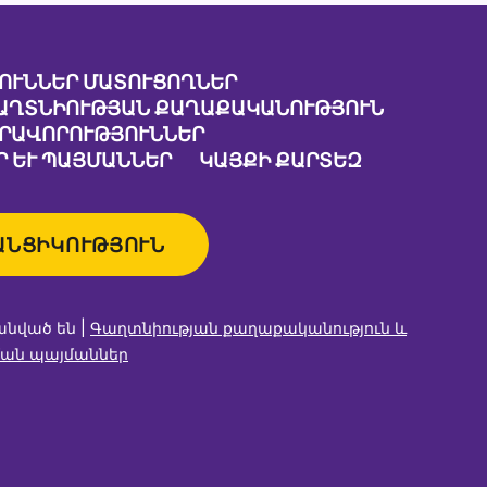
ՈՒՆՆԵՐ ՄԱՏՈՒՑՈՂՆԵՐ
ԱՂՏՆԻՈՒԹՅԱՆ ՔԱՂԱՔԱԿԱՆՈՒԹՅՈՒՆ
ԱՐԱՎՈՐՈՒԹՅՈՒՆՆԵՐ
 ԵՒ ՊԱՅՄԱՆՆԵՐ
ԿԱՅՔԻ ՔԱՐՏԵԶ
ԱՆՑԻԿՈՒԹՅՈՒՆ
անված են |
Գաղտնիության քաղաքականություն և
ան պայմաններ