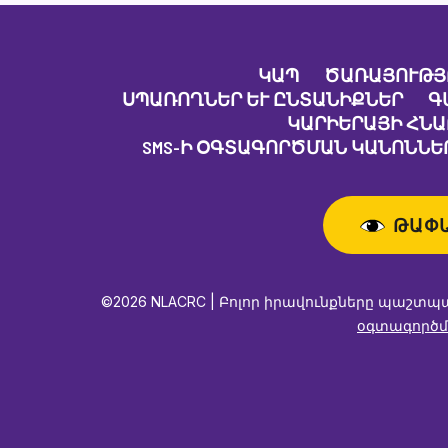
ԿԱՊ
ԾԱՌԱՅՈՒԹՅ
ՍՊԱՌՈՂՆԵՐ ԵՒ ԸՆՏԱՆԻՔՆԵՐ
Գ
ԿԱՐԻԵՐԱՅԻ ՀՆ
SMS-Ի ՕԳՏԱԳՈՐԾՄԱՆ ԿԱՆՈՆՆԵՐ
ԹԱՓ
©2026 NLACRC | Բոլոր իրավունքները պաշտպ
օգտագործմ