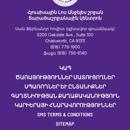
Հյուսիսային Լոս Անջելես շրջան
Տարածաշրջանային կենտրոն
Սան Ֆերնանդո հովիտ (գլխավոր գրասենյակ)
9200 Oakdale Ave., Suite 100
Chatsworth, CA 91311
(818) 778-1900
ֆաքս (818) 756-6140
ԿԱՊ
ԾԱՌԱՅՈՒԹՅՈՒՆՆԵՐ ՄԱՏՈՒՑՈՂՆԵՐ
ՍՊԱՌՈՂՆԵՐ ԵՒ ԸՆՏԱՆԻՔՆԵՐ
ԳԱՂՏՆԻՈՒԹՅԱՆ ՔԱՂԱՔԱԿԱՆՈՒԹՅՈՒՆ
ԿԱՐԻԵՐԱՅԻ ՀՆԱՐԱՎՈՐՈՒԹՅՈՒՆՆԵՐ
SMS TERMS & CONDITIONS
SITEMAP