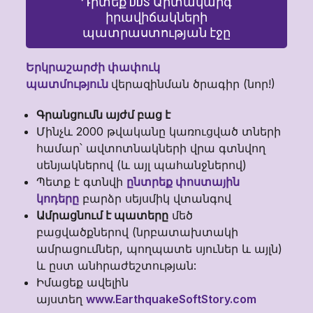
Դիտեք DDS Արտակարգ
իրավիճակների
պատրաստության էջը
Երկրաշարժի փափուկ
պատմություն
վերազինման ծրագիր (նոր!)
Գրանցումն այժմ բաց է
Մինչև 2000 թվականը կառուցված տների
համար՝ ավտոտնակների վրա գտնվող
սենյակներով (և այլ պահանջներով)
Պետք է գտնվի
ընտրեք փոստային
կոդերը
բարձր սեյսմիկ վտանգով
Ամրացնում է պատերը
մեծ
բացվածքներով (նրբատախտակի
ամրացումներ, պողպատե սյուներ և այլն)
և ըստ անհրաժեշտության:
Իմացեք ավելին
այստեղ
www.EarthquakeSoftStory.com