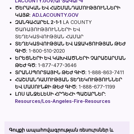
LACOUNTY.GOV/ԱՐՏԱԿԱՐԳ
ԾԵՐԱԿԱՆ ԵՎ ՀԱՇՄԱՆԴԱՄՈՒԹՅՈՒՆՆԵՐԻ
ԿԱՅՔ
:
AD.LACOUNTY.GOV
ԶԱՆԳԱՀԱՐԵԼ 2-1-1
LA COUNTY
ԾԱՌԱՅՈՒԹՅՈՒՆՆԵՐԻ ԵՎ
ՏԵՂԵԿԱՏՎՈՒԹՅԱՆ ՀԱՄԱՐ
ՏԵՂԵԿԱՏՎՈՒԹՅԱՆ ԵՎ ԱՋԱԿՑՈՒԹՅԱՆ ԹԵԺ
ԳԻԾ
: 1-800-510-2020
ԵՐԵՑՆԵՐԻ ԵՎ ԿԱԽՎԱԾՆԵՐԻ ՉԱՐԱՇԱՐՄԱՆ
ԹԵԺ ԳԾ
: 1-877-477-3646
ՏՐԱՆՍՊՈՐՏԱՅԻՆ ԹԵԺ ԳԻԾ
: 1-888-863-7411
ՀԱՇՄԱՆԴԱՄՈՒԹՅԱՆ ՏԵՂԵԿՈՒԹՅՈՒՆՆԵՐ
ԵՎ ՄԱՍՈՒՆՔԻ ԹԵԺ ԳԻԾ
: 1-888-677-1199
ԼՈՍ ԱՆՋԵԼԵՍԻ ՀՐԴԵՀԻ ՊԱՇԱՐՆԵՐ
:
Resources/Los-Angeles-Fire-Resources
Գույքի ապահովագրության ռեսուրսներ և