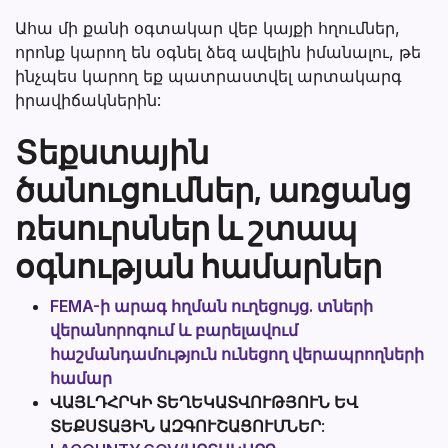
Ահա մի քանի օգտակար վեբ կայքի հղումներ,
որոնք կարող են օգնել ձեզ ավելին իմանալու, թե
ինչպես կարող եք պատրաստվել արտակարգ
իրավիճակներին:
Տեքստային
ծանուցումներ, առցանց
ռեսուրսներ և շտապ
օգնության համարներ
FEMA-ի արագ հղման ուղեցույց. տների
վերանորոգում և բարելավում
հաշմանդամություն ունեցող վերապրողների
համար
ՎԱՅԼԴՀՐԿԻ ՏԵՂԵԿԱՏՎՈՒԹՅՈՒՆ ԵՎ
ՏԵՔՍՏԱՅԻՆ ԱԶԳՈՒՇԱՑՈՒՄՆԵՐ
: