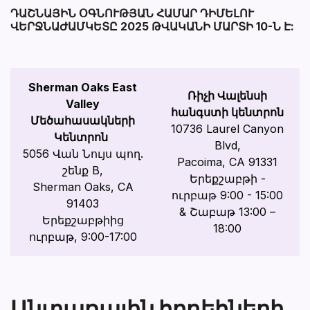
ԴԱՇՆԱՅԻՆ ՕԳՆՈՒԹՅԱՆ ՀԱՄԱՐ ԴԻՄԵԼՈՒ
ՎԵՐՋՆԱԺԱՄԿԵՏԸ 2025 ԹՎԱԿԱՆԻ ՄԱՐՏԻ 10-Ն Է:
Sherman Oaks East
Ռիչի Վալենսի
Valley
հանգստի կենտրոն
Մեծահասակների
10736 Laurel Canyon
Կենտրոն
Blvd,
5056 Վան Նույս պող.
Pacoima, CA 91331
շենք B,
Երեքշաբթի -
Sherman Oaks, CA
ուրբաթ 9:00 - 15:00
91403
& Շաբաթ 13:00 –
Երեքշաբթիից
18:00
ուրբաթ, 9:00-17:00
Անտառային հրդեհների