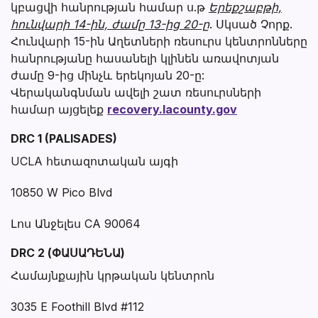
կբացվի հանրության համար ս.թ
Երեքշաբթի,
հունվարի 14-ին, ժամը 13-ից 20-ը
. Սկսած Չորք.
Հունվարի 15-ին Աղետների ռեսուրս կենտրոնները
հանրությանը հասանելի կլինեն առավոտյան
ժամը 9-ից մինչև երեկոյան 20-ը:
Վերականգնման ավելի շատ ռեսուրսների
համար այցելեք
recovery.lacounty.gov
Section heading
Section heading
DRC 1 (PALISADES)
UCLA հետազոտական այգի
10850 W Pico Blvd
Լոս Անջելես CA 90064
DRC 2 (ՓԱՍԱԴԵՆԱ)
Համայնքային կրթական կենտրոն
3035 E Foothill Blvd #112