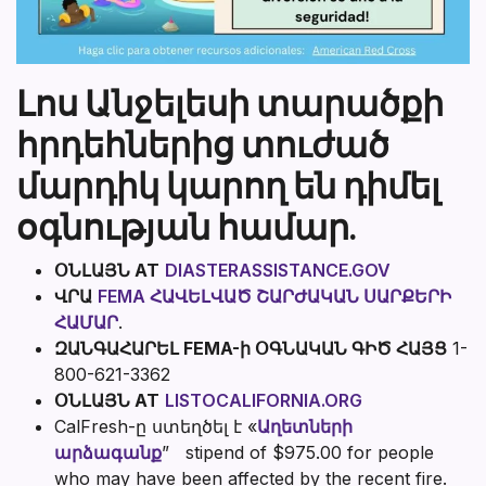
Լոս Անջելեսի տարածքի
հրդեհներից տուժած
մարդիկ կարող են դիմել
օգնության համար.
ՕՆԼԱՅՆ AT
DIASTERASSISTANCE.GOV
ՎՐԱ
FEMA ՀԱՎԵԼՎԱԾ ՇԱՐԺԱԿԱՆ ՍԱՐՔԵՐԻ
ՀԱՄԱՐ
.
ԶԱՆԳԱՀԱՐԵԼ FEMA-ի ՕԳՆԱԿԱՆ ԳԻԾ ՀԱՅՑ
1-
800-621-3362
ՕՆԼԱՅՆ AT
LISTOCALIFORNIA.ORG
CalFresh-ը ստեղծել է «
Աղետների
արձագանք
” stipend of $975.00 for people
who may have been affected by the recent fire.