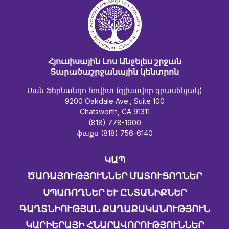
Հյուսիսային Լոս Անջելես շրջան
Տարածաշրջանային կենտրոն
Սան Ֆերնանդո հովիտ (գլխավոր գրասենյակ)
9200 Oakdale Ave., Suite 100
Chatsworth, CA 91311
(818) 778-1900
ֆաքս (818) 756-6140
ԿԱՊ
ԾԱՌԱՅՈՒԹՅՈՒՆՆԵՐ ՄԱՏՈՒՑՈՂՆԵՐ
ՍՊԱՌՈՂՆԵՐ ԵՒ ԸՆՏԱՆԻՔՆԵՐ
ԳԱՂՏՆԻՈՒԹՅԱՆ ՔԱՂԱՔԱԿԱՆՈՒԹՅՈՒՆ
ԿԱՐԻԵՐԱՅԻ ՀՆԱՐԱՎՈՐՈՒԹՅՈՒՆՆԵՐ