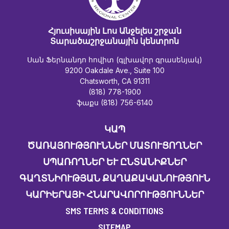
Հյուսիսային Լոս Անջելես շրջան
Տարածաշրջանային կենտրոն
Սան Ֆերնանդո հովիտ (գլխավոր գրասենյակ)
9200 Oakdale Ave., Suite 100
Chatsworth, CA 91311
(818) 778-1900
ֆաքս (818) 756-6140
ԿԱՊ
ԾԱՌԱՅՈՒԹՅՈՒՆՆԵՐ ՄԱՏՈՒՑՈՂՆԵՐ
ՍՊԱՌՈՂՆԵՐ ԵՒ ԸՆՏԱՆԻՔՆԵՐ
ԳԱՂՏՆԻՈՒԹՅԱՆ ՔԱՂԱՔԱԿԱՆՈՒԹՅՈՒՆ
ԿԱՐԻԵՐԱՅԻ ՀՆԱՐԱՎՈՐՈՒԹՅՈՒՆՆԵՐ
SMS TERMS & CONDITIONS
SITEMAP