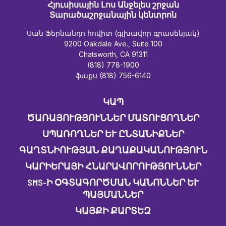
Հյուսիսային Լոս Անջելես շրջան
Տարածաշրջանային կենտրոն
Սան Ֆերնանդո հովիտ (գլխավոր գրասենյակ)
9200 Oakdale Ave., Suite 100
Chatsworth, CA 91311
(818) 778-1900
ֆաքս (818) 756-6140
ԿԱՊ
ԾԱՌԱՅՈՒԹՅՈՒՆՆԵՐ ՄԱՏՈՒՑՈՂՆԵՐ
ՍՊԱՌՈՂՆԵՐ ԵՒ ԸՆՏԱՆԻՔՆԵՐ
ԳԱՂՏՆԻՈՒԹՅԱՆ ՔԱՂԱՔԱԿԱՆՈՒԹՅՈՒՆ
ԿԱՐԻԵՐԱՅԻ ՀՆԱՐԱՎՈՐՈՒԹՅՈՒՆՆԵՐ
SMS-Ի ՕԳՏԱԳՈՐԾՄԱՆ ԿԱՆՈՆՆԵՐ ԵՒ Պ
ԱՅՄԱՆՆԵՐ
ԿԱՅՔԻ ՔԱՐՏԵԶ