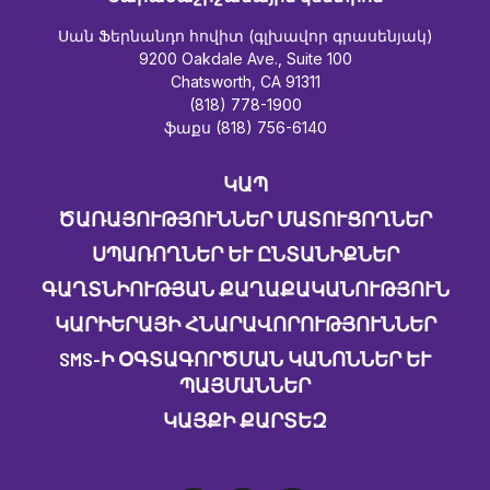
Սան Ֆերնանդո հովիտ (գլխավոր գրասենյակ)
9200 Oakdale Ave., Suite 100
Chatsworth, CA 91311
(818) 778-1900
ֆաքս (818) 756-6140
ԿԱՊ
ԾԱՌԱՅՈՒԹՅՈՒՆՆԵՐ ՄԱՏՈՒՑՈՂՆԵՐ
ՍՊԱՌՈՂՆԵՐ ԵՒ ԸՆՏԱՆԻՔՆԵՐ
ԳԱՂՏՆԻՈՒԹՅԱՆ ՔԱՂԱՔԱԿԱՆՈՒԹՅՈՒՆ
ԿԱՐԻԵՐԱՅԻ ՀՆԱՐԱՎՈՐՈՒԹՅՈՒՆՆԵՐ
SMS-Ի ՕԳՏԱԳՈՐԾՄԱՆ ԿԱՆՈՆՆԵՐ ԵՒ Պ
ԱՅՄԱՆՆԵՐ
ԿԱՅՔԻ ՔԱՐՏԵԶ