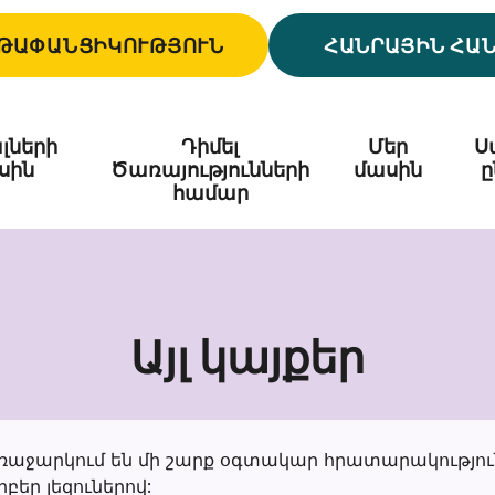
ԹԱՓԱՆՑԻԿՈՒԹՅՈՒՆ
ՀԱՆՐԱՅԻՆ ՀԱ
լների
Դիմել
Մեր
Ս
սին
Ծառայությունների
մասին
ը
համար
Այլ կայքեր
Այլ
կայքեր
 առաջարկում են մի շարք օգտակար հրատարակությու
եր լեզուներով: