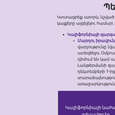
Պե
Կտտացրեք ստորև նշված 
կայքերը այցելելու համար:
Կալիֆորնիայի զարգա
Մարդու իրավու
վարչությունը (վ
ստեղծելու Օմբո
դիմում են կամ 
Լանթերմանի զար
դեկտեմբերի 1-ի
տարաձայնությու
առաջարկությունն
Կալիֆորնիայի նահ
գլխավոր էջ