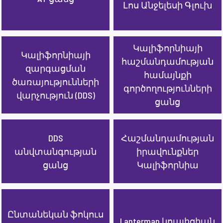
Լոս Անջելեսի Գլուխ
Կալիֆորնիայի
Կալիֆորնիայի
հաշմանդամության
զարգացման
համայնքի
ծառայությունների
գործողությունների
վարչություն (DDS)
ցանց
DDS
Հաշմանդամության
անվտանգության
իրավունքներ
ցանց
Կալիֆորնիա
Ընտանեկան ֆոկուս
Lanterman կոալիցիան