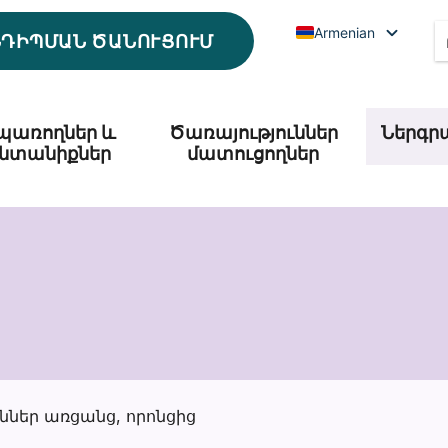
Armenian
ՆԴԻՊՄԱՆ ԾԱՆՈՒՑՈՒՄ
պառողներ և
Ծառայություններ
Ներգր
նտանիքներ
մատուցողներ
ններ առցանց, որոնցից