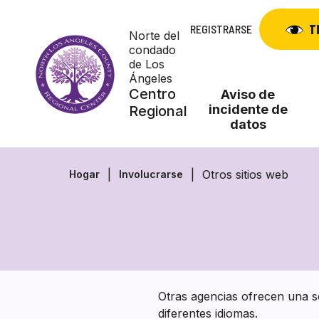
Skip
to
T
REGISTRARSE
Norte del
content
condado
de Los
Ángeles
Centro
Aviso de
incidente de
Regional
datos
Otros sitios web
Hogar
Involucrarse
Otras agencias ofrecen una se
diferentes idiomas.