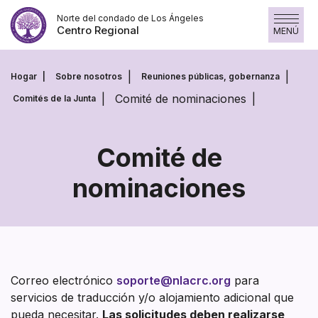
Saltar
Norte del condado de Los Ángeles
al
Centro Regional
MENÚ
contenido
Hogar
Sobre nosotros
Reuniones públicas, gobernanza
Comité de nominaciones
Comités de la Junta
Comité de
nominaciones
Comité
de
nominaciones
Correo electrónico
soporte@nlacrc.org
para
servicios de traducción y/o alojamiento adicional que
pueda necesitar.
Las solicitudes deben realizarse