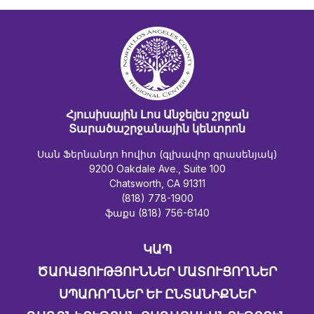
Հյուսիսային Լոս Անջելես շրջան
Տարածաշրջանային կենտրոն
Սան Ֆերնանդո հովիտ (գլխավոր գրասենյակ)
9200 Oakdale Ave., Suite 100
Chatsworth, CA 91311
(818) 778-1900
ֆաքս (818) 756-6140
ԿԱՊ
ԾԱՌԱՅՈՒԹՅՈՒՆՆԵՐ ՄԱՏՈՒՑՈՂՆԵՐ
ՍՊԱՌՈՂՆԵՐ ԵՒ ԸՆՏԱՆԻՔՆԵՐ