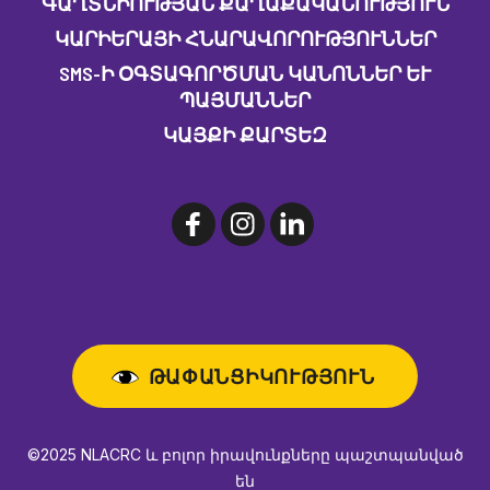
ԳԱՂՏՆԻՈՒԹՅԱՆ ՔԱՂԱՔԱԿԱՆՈՒԹՅՈՒՆ
ԿԱՐԻԵՐԱՅԻ ՀՆԱՐԱՎՈՐՈՒԹՅՈՒՆՆԵՐ
SMS-Ի ՕԳՏԱԳՈՐԾՄԱՆ ԿԱՆՈՆՆԵՐ ԵՒ Պ
ԱՅՄԱՆՆԵՐ
ԿԱՅՔԻ ՔԱՐՏԵԶ
ԹԱՓԱՆՑԻԿՈՒԹՅՈՒՆ
©2025 NLACRC և բոլոր իրավունքները պաշտպանված
են