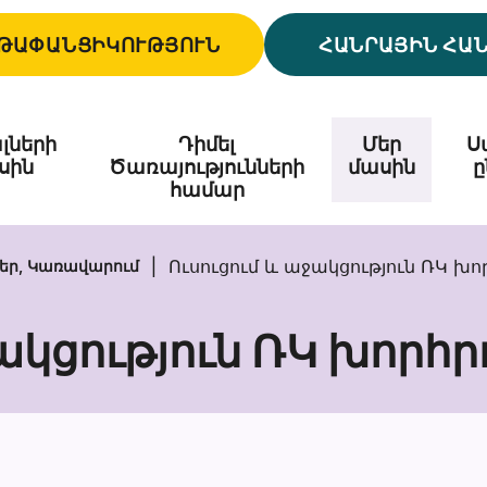
ԹԱՓԱՆՑԻԿՈՒԹՅՈՒՆ
ՀԱՆՐԱՅԻՆ ՀԱ
լների
Դիմել
Մեր
Ս
սին
Ծառայությունների
մասին
ը
համար
Ուսուցում և աջակցություն ՌԿ խ
եր, Կառավարում
ջակցություն ՌԿ խորհ
Ուսուցում
և
աջակցությու