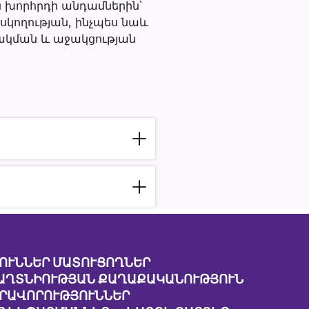
ն խորհրդի անդամներին՝
սկողության, ինչպես նաև
շակման և աջակցության
ՈՒՆՆԵՐ ՄԱՏՈՒՑՈՂՆԵՐ
ԱՂՏՆԻՈՒԹՅԱՆ ՔԱՂԱՔԱԿԱՆՈՒԹՅՈՒՆ
ԱՐԱՎՈՐՈՒԹՅՈՒՆՆԵՐ