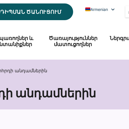
Armenian
ՆԴԻՊՄԱՆ ԾԱՆՈՒՑՈՒՄ
պառողներ և
Ծառայություններ
Ներգր
նտանիքներ
մատուցողներ
որհրդի անդամներին
րդի անդամներին
ն