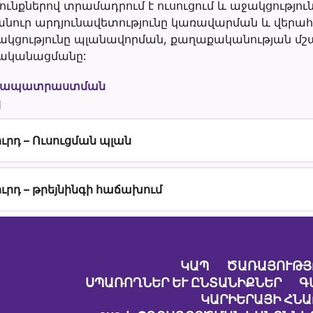
ՌԿ
ունքներով տրամադրում է ուսուցում և աջակցությու
անուր արդյունավետությունը կառավարման և վերահ
խորհրդի
նակցությունը պլանավորման, քաղաքականության մ
անդամներին
րականացմանը:
երապատրաստման
կ
րդ – Ուսուցման պլան
ւրդ – թրեյնինգի հաճախում
ԿԱՊ
ԾԱՌԱՅՈՒԹՅ
ՍՊԱՌՈՂՆԵՐ ԵՒ ԸՆՏԱՆԻՔՆԵՐ
Գ
ԿԱՐԻԵՐԱՅԻ ՀՆ