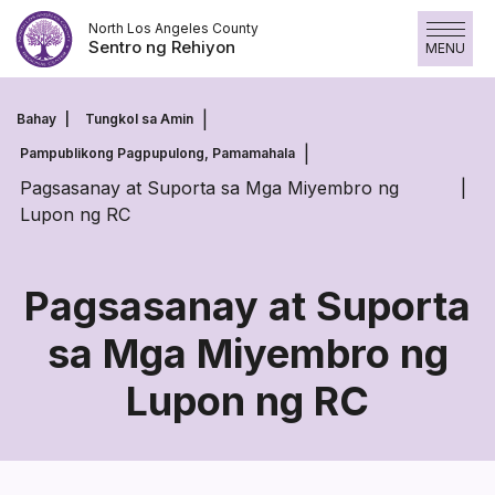
Skip
North Los Angeles County
to
Sentro ng Rehiyon
MENU
content
Bahay
Tungkol sa Amin
Pampublikong Pagpupulong, Pamamahala
Pagsasanay at Suporta sa Mga Miyembro ng
Lupon ng RC
Pagsasanay at Suporta
sa Mga Miyembro ng
Pagsasanay
Lupon ng RC
at
Suporta