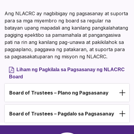
sa
Mga
Ang NLACRC ay nagbibigay ng pagsasanay at suporta
para sa mga miyembro ng board sa regular na
Miyembro
batayan upang mapadali ang kanilang pangkalahatang
ng
pagiging epektibo sa pamamahala at pangangasiwa
pati na rin ang kanilang pag-unawa at pakikilahok sa
Lupon
pagpaplano, paggawa ng patakaran, at suporta para
sa pagsasakatuparan ng misyon ng NLACRC.
ng
RC
Liham ng Pagkilala sa Pagsasanay ng NLACRC
Board
Board of Trustees – Plano ng Pagsasanay
Section heading
Board of Trustees – Pagdalo sa Pagsasanay