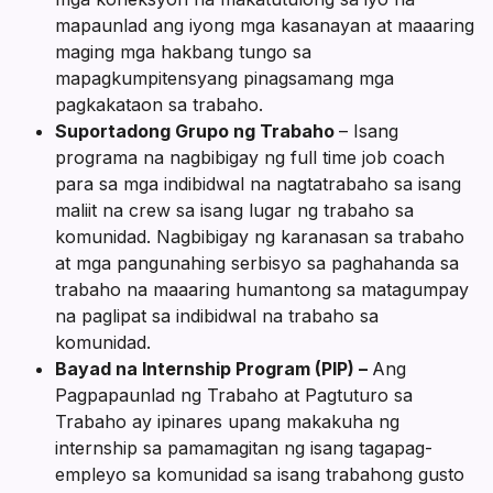
mapaunlad ang iyong mga kasanayan at maaaring
maging mga hakbang tungo sa
mapagkumpitensyang pinagsamang mga
pagkakataon sa trabaho.
Suportadong Grupo ng Trabaho
– Isang
programa na nagbibigay ng full time job coach
para sa mga indibidwal na nagtatrabaho sa isang
maliit na crew sa isang lugar ng trabaho sa
komunidad. Nagbibigay ng karanasan sa trabaho
at mga pangunahing serbisyo sa paghahanda sa
trabaho na maaaring humantong sa matagumpay
na paglipat sa indibidwal na trabaho sa
komunidad.
Bayad na Internship Program (PIP) –
Ang
Pagpapaunlad ng Trabaho at Pagtuturo sa
Trabaho ay ipinares upang makakuha ng
internship sa pamamagitan ng isang tagapag-
empleyo sa komunidad sa isang trabahong gusto