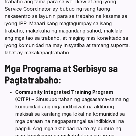
trabaho ang tama para sa iyo. Ikaw at ang iyong
Service Coordinator ay bubuo ng isang taong
nakasentro sa layunin para sa trabaho na kasama sa
iyong IPP. Maaari kang magtagumpay sa isang
trabaho, makakuha ng magandang sahod, makilala
ang mga tao sa trabaho, at maging mas konektado sa
iyong komunidad na may inisyatiba at tamang suporta,
lahat ay makakapagtrabaho.
Mga Programa at Serbisyo sa
Pagtatrabaho:
Community Integrated Training Program
(CITP)
– Sinusuportahan ng pagsasama-sama ng
komunidad ang mga indibidwal na aktibong
makisali sa kanilang mga lokal na komunidad sa
mga paraan na nagpaparangal sa indibidwal na
pagpili. Ang mga aktibidad na ito ay bumuo ng
mga koneksyon na makatutulong sa iyo na