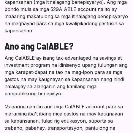
kapansanan (mga itinalagang benepisyaryo). Ang mga
pondo mula sa mga 529A ABLE account na ito ay
maaaring makatulong sa mga itinalagang benepisyaryo
na magbayad para sa mga kwalipikadong gastusin sa
kapansanan.
Ano ang CalABLE?
Ang CalABLE ay isang tax-advantaged na savings at
investment program na idinisenyo upang tulungan ang
mga karapat-dapat na tao na mag-ipon para sa mga
gastos na may kaugnayan sa kapansanan nang hindi
nalalagay sa alanganin ang kanilang mga
pampublikong benepisyo.
Maaaring gamitin ang mga CalABLE account para sa
maraming iba't ibang mga gastos na may kaugnayan
sa kapansanan, tulad ng edukasyon, suporta sa
trabaho, pabahay, transportasyon, pantulong na