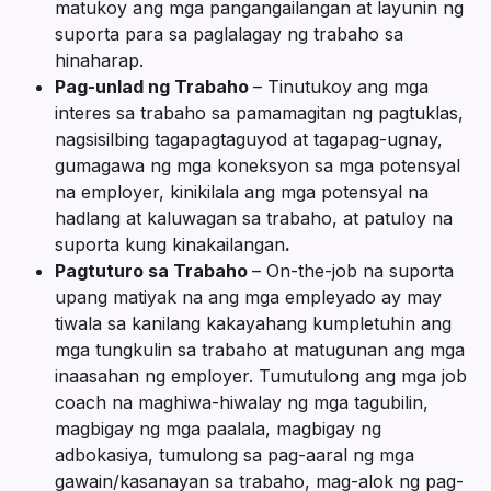
matukoy ang mga pangangailangan at layunin ng
suporta para sa paglalagay ng trabaho sa
hinaharap.
Pag-unlad ng Trabaho
– Tinutukoy ang mga
interes sa trabaho sa pamamagitan ng pagtuklas,
nagsisilbing tagapagtaguyod at tagapag-ugnay,
gumagawa ng mga koneksyon sa mga potensyal
na employer, kinikilala ang mga potensyal na
hadlang at kaluwagan sa trabaho, at patuloy na
suporta kung kinakailangan
.
Pagtuturo sa Trabaho
– On-the-job na suporta
upang matiyak na ang mga empleyado ay may
tiwala sa kanilang kakayahang kumpletuhin ang
mga tungkulin sa trabaho at matugunan ang mga
inaasahan ng employer. Tumutulong ang mga job
coach na maghiwa-hiwalay ng mga tagubilin,
magbigay ng mga paalala, magbigay ng
adbokasiya, tumulong sa pag-aaral ng mga
gawain/kasanayan sa trabaho, mag-alok ng pag-