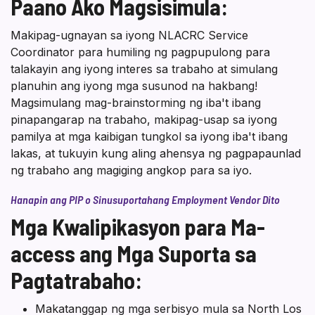
Paano Ako Magsisimula:
Makipag-ugnayan sa iyong NLACRC Service
Coordinator para humiling ng pagpupulong para
talakayin ang iyong interes sa trabaho at simulang
planuhin ang iyong mga susunod na hakbang!
Magsimulang mag-brainstorming ng iba't ibang
pinapangarap na trabaho, makipag-usap sa iyong
pamilya at mga kaibigan tungkol sa iyong iba't ibang
lakas, at tukuyin kung aling ahensya ng pagpapaunlad
ng trabaho ang magiging angkop para sa iyo.
Hanapin ang PIP o Sinusuportahang Employment Vendor Dito
Mga Kwalipikasyon para Ma-
access ang Mga Suporta sa
Pagtatrabaho:
Makatanggap ng mga serbisyo mula sa North Los