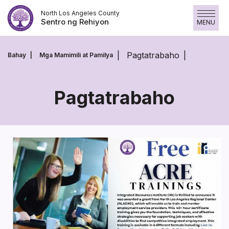
Laktawan
North Los Angeles County
ang
Sentro ng Rehiyon
MENU
nilalaman
Pagtatrabaho
Bahay
Mga Mamimili at Pamilya
Pagtatrabaho
Pagtatrabaho