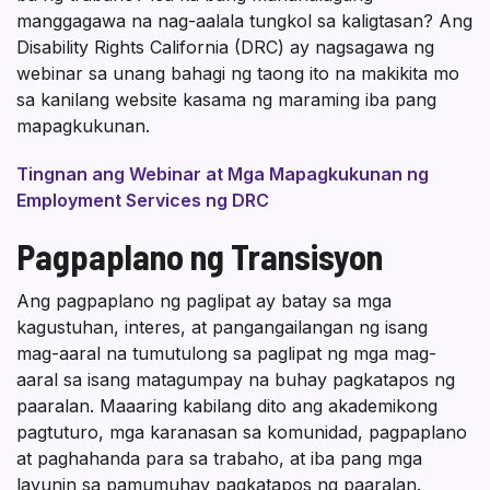
manggagawa na nag-aalala tungkol sa kaligtasan? Ang
Disability Rights California (DRC) ay nagsagawa ng
webinar sa unang bahagi ng taong ito na makikita mo
sa kanilang website kasama ng maraming iba pang
mapagkukunan.
Tingnan ang Webinar at Mga Mapagkukunan ng
Employment Services ng DRC
Pagpaplano ng Transisyon
Ang pagpaplano ng paglipat ay batay sa mga
kagustuhan, interes, at pangangailangan ng isang
mag-aaral na tumutulong sa paglipat ng mga mag-
aaral sa isang matagumpay na buhay pagkatapos ng
paaralan. Maaaring kabilang dito ang akademikong
pagtuturo, mga karanasan sa komunidad, pagpaplano
at paghahanda para sa trabaho, at iba pang mga
layunin sa pamumuhay pagkatapos ng paaralan.