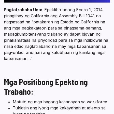
Pagtatrabaho Una:
Epektibo noong Enero 1, 2014,
pinagtibay ng California ang Assembly Bill 1041 na
nagsasaad na “patakaran ng Estado ng California na
ang mga pagkakataon para sa pinagsama-samang,
mapagkumpitensyang trabaho ay dapat bigyan ng
pinakamataas na priyoridad para sa mga indibidwal na
nasa edad nagtatrabaho na may mga kapansanan sa
pag-unlad, anuman ang kalubhaan ng kanilang mga
kapansanan. .”
Mga Positibong Epekto ng
Trabaho:
Matuto ng mga bagong kasanayan sa workforce
Tuklasin ang iyong mga kakayahan at talento sa
lugar ng trabaho