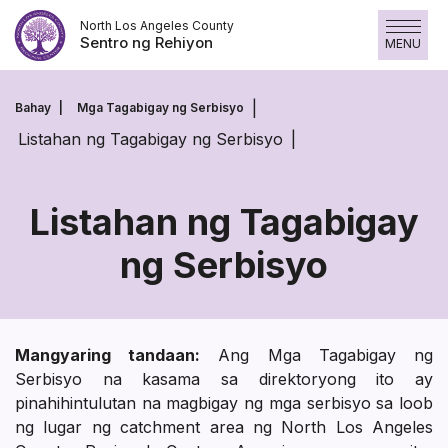
Laktawan
North Los Angeles County
ang
Sentro ng Rehiyon
MENU
nilalaman
Bahay
Mga Tagabigay ng Serbisyo
Listahan ng Tagabigay ng Serbisyo
Listahan ng Tagabigay
ng Serbisyo
Mangyaring tandaan:
Ang Mga Tagabigay ng
Serbisyo na kasama sa direktoryong ito ay
pinahihintulutan na magbigay ng mga serbisyo sa loob
ng lugar ng catchment area ng North Los Angeles