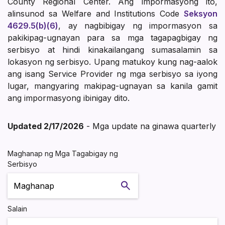
County Regional Center. Ang impormasyong ito,
alinsunod sa Welfare and Institutions Code
Seksyon
4629.5(b)(6)
, ay nagbibigay ng impormasyon sa
pakikipag-ugnayan para sa mga tagapagbigay ng
serbisyo at hindi kinakailangang sumasalamin sa
lokasyon ng serbisyo. Upang matukoy kung nag-aalok
ang isang Service Provider ng mga serbisyo sa iyong
lugar, mangyaring makipag-ugnayan sa kanila gamit
ang impormasyong ibinigay dito.
Updated 2/17/2026
- Mga update na ginawa quarterly
Maghanap ng Mga Tagabigay ng
Serbisyo
Maghanap
Salain