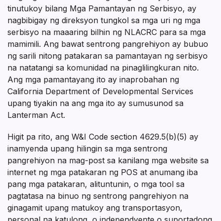
tinutukoy bilang Mga Pamantayan ng Serbisyo, ay
nagbibigay ng direksyon tungkol sa mga uri ng mga
serbisyo na maaaring bilhin ng NLACRC para sa mga
mamimili. Ang bawat sentrong pangrehiyon ay bubuo
ng sarili nitong patakaran sa pamantayan ng serbisyo
na natatangi sa komunidad na pinaglilingkuran nito.
Ang mga pamantayang ito ay inaprobahan ng
California Department of Developmental Services
upang tiyakin na ang mga ito ay sumusunod sa
Lanterman Act.
Higit pa rito, ang W&I Code section 4629.5(b)(5) ay
inamyenda upang hilingin sa mga sentrong
pangrehiyon na mag-post sa kanilang mga website sa
internet ng mga patakaran ng POS at anumang iba
pang mga patakaran, alituntunin, o mga tool sa
pagtatasa na binuo ng sentrong pangrehiyon na
ginagamit upang matukoy ang transportasyon,
personal na katulong, o independyente o suportadong