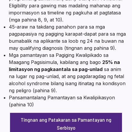
Eligibility para gawing mas madaling mahanap ang
impormasyon sa timeline ng pagkuha at pagtatasa
(mga pahina 8, 9, at 10).
45-araw na takdang panahon para sa mga
pagpapasiya ng pagiging karapat-dapat para sa mga
bumabalik na aplikante sa loob ng 24 na buwan na
may qualifying diagnosis (tingnan ang pahina 9).
Mga pamantayan sa Pagiging Kwalipikado sa
Maagang Pagsisimula, kabilang ang bago
25% na
limitasyon ng pagkaantala sa pag-unlad
sa anim
na lugar ng pag-unlad, at ang pagdaragdag ng fetal
alcohol syndrome bilang isang itinatag na kondisyon
ng peligro (pahina 9).
Pansamantalang Pamantayan sa Kwalipikasyon
(pahina 10)
Tingnan ang Patakaran sa Pamantayan ng
Serbisyo