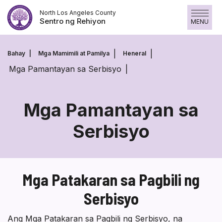
Laktawan
North Los Angeles County
ang
Sentro ng Rehiyon
MENU
nilalaman
Bahay
Mga Mamimili at Pamilya
Heneral
Mga Pamantayan sa Serbisyo
Mga Pamantayan sa
Serbisyo
Mga
Pamantayan
sa
Mga Patakaran sa Pagbili ng
Serbisyo
Serbisyo
Ang Mga Patakaran sa Pagbili ng Serbisyo, na