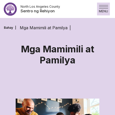
Laktawan
North Los Angeles County
ang
Sentro ng Rehiyon
MENU
nilalaman
Mga Mamimili at Pamilya
Bahay
Mga Mamimili at
Pamilya
Mga
Mamimili
at
Pamilya