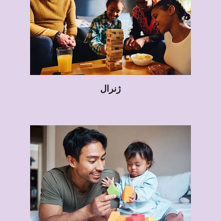
ژنرال