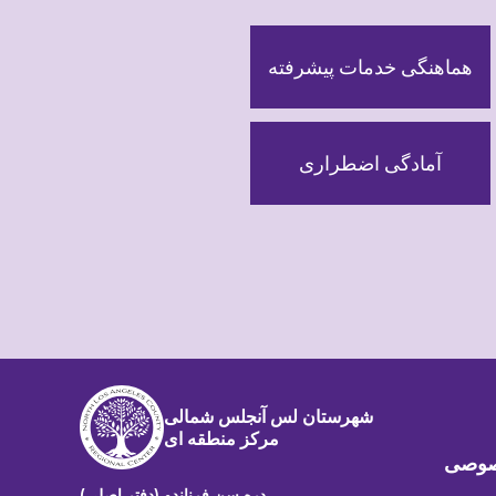
هماهنگی خدمات پیشرفته
آمادگی اضطراری
شهرستان لس آنجلس شمالی
مرکز منطقه ای
صوصی
دره سن فرناندو (دفتر اصلی)