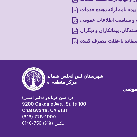
بیمه نامه ارائه دهنده خدمات
و سیاست اطلاعات عمومی
دگان، پیمانکاران و دیگران
فاده یا غفلت مصرف کننده
شهرستان لس آنجلس شمالی
مرکز منطقه ای
صوصی
دره سن فرناندو (دفتر اصلی)
9200 Oakdale Ave., Suite 100
Chatsworth، CA 91311
(818) 778-1900
فکس (818) 756-6140