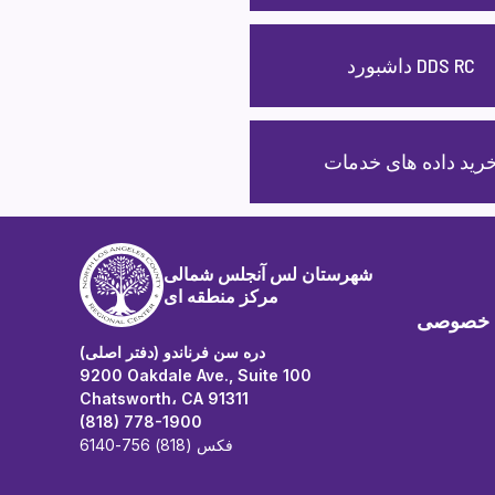
داشبورد DDS RC
رید داده های خدمات
شهرستان لس آنجلس شمالی
مرکز منطقه ای
 خصوصی
دره سن فرناندو (دفتر اصلی)
9200 Oakdale Ave., Suite 100
Chatsworth، CA 91311
(818) 778-1900
فکس (818) 756-6140