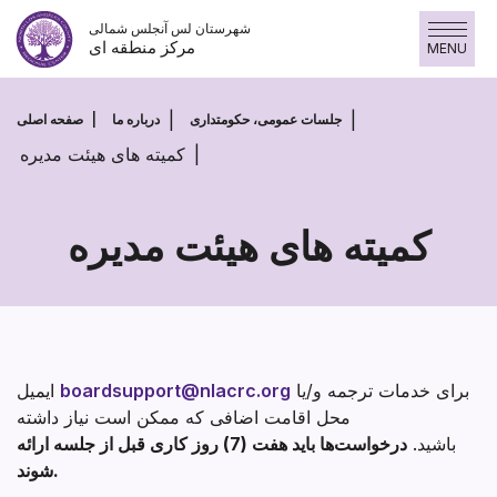
پرش
شهرستان لس آنجلس شمالی
به
مرکز منطقه ای
MENU
محتوا
جلسات عمومی، حکومتداری
درباره ما
صفحه اصلی
کمیته های هیئت مدیره
کمیته های هیئت مدیره
کمیته
های
هیئت
مدیره
برای خدمات ترجمه و/یا
boardsupport@nlacrc.org
ایمیل
محل اقامت اضافی که ممکن است نیاز داشته
باشید.
درخواست‌ها باید هفت (7) روز کاری قبل از جلسه ارائه
شوند.