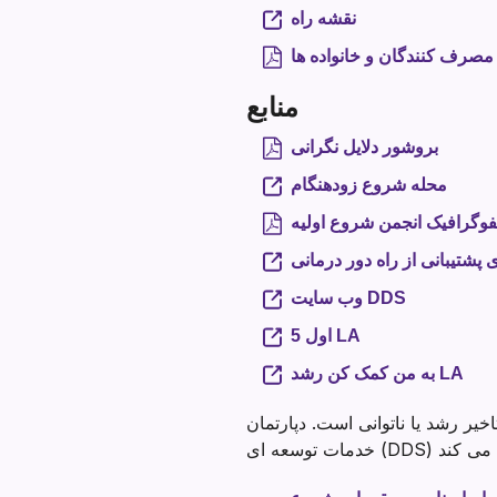
نقشه راه
مصرف کنندگان و خانواده ها
منابع
Section heading
بروشور دلایل نگرانی
محله شروع زودهنگام
نفوگرافیک انجمن شروع اولیه
ی پشتیبانی از راه دور درمانی
وب سایت DDS
5 اول LA
به من کمک کن رشد LA
ام کالیفرنیا برای نوزادان و کودکان نوپا (از تولد تا 3 سالگی) با تاخیر رشد یا ناتوانی است. دپارتمان