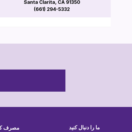
Santa Clarita, CA 91350
(661) 294-5332
ما را دنبال کنید
مصرف کنند