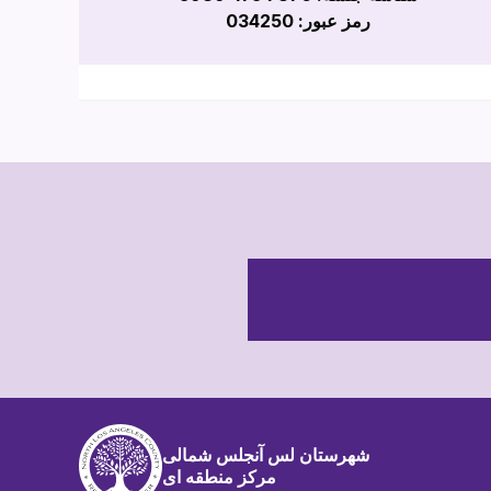
رمز عبور: 034250
شهرستان لس آنجلس شمالی
مرکز منطقه ای