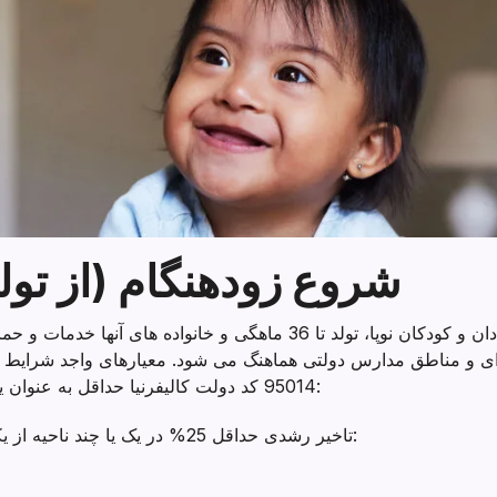
شروع زودهنگام (از تولد تا 3 س
برنامه شروع زودهنگام به نوزادان و کودکان نوپا، تولد تا 36 ماهگی و خ
 ای و مناطق مدارس دولتی هماهنگ می شود. معیارهای واجد شرایط
95014 کد دولت کالیفرنیا حداقل به عنوان یکی از موارد زیر تعریف شده است:
تاخیر رشدی حداقل 25% در یک یا چند ناحیه از یکی از موارد زیر داشته باشید: