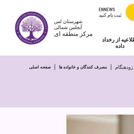
Skip
ENNEWS
to
ثبت نام کنید
content
شهرستان لس
آنجلس شمالی
مرکز منطقه ای
لاعیه از رخداد
داده
ودهنگام
مصرف کنندگان و خانواده ها
صفحه اصلی