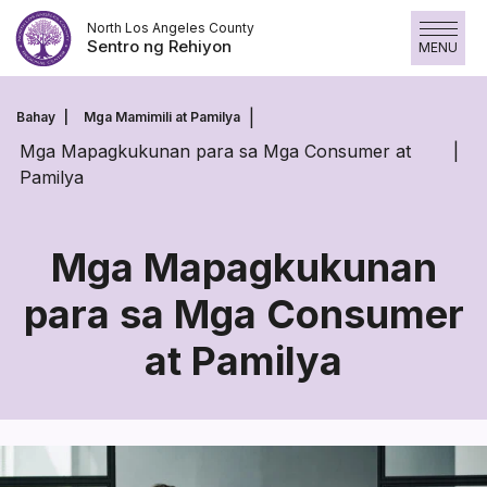
Laktawan
North Los Angeles County
ang
Sentro ng Rehiyon
MENU
nilalaman
Bahay
Mga Mamimili at Pamilya
Mga Mapagkukunan para sa Mga Consumer at
Pamilya
Mga Mapagkukunan
para sa Mga Consumer
Mga
at Pamilya
Mapagkukunan
para
sa