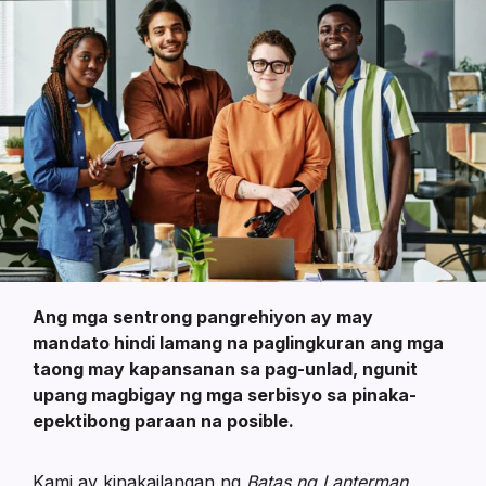
Mga
Consumer
at
Pamilya
Ang mga sentrong pangrehiyon ay may
mandato hindi lamang na paglingkuran ang mga
taong may kapansanan sa pag-unlad, ngunit
upang magbigay ng mga serbisyo sa pinaka-
epektibong paraan na posible.
Kami ay kinakailangan ng
Batas ng Lanterman