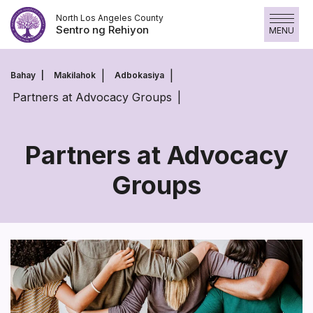
Laktawan
North Los Angeles County
ang
Sentro ng Rehiyon
MENU
nilalaman
Bahay
Makilahok
Adbokasiya
Partners at Advocacy Groups
Partners at Advocacy
Groups
Partners
at
Advocacy
Groups