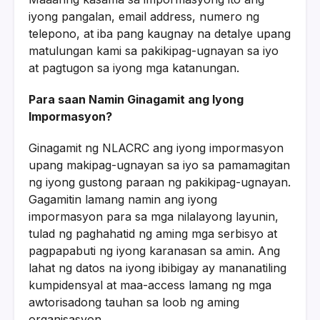
iyong pangalan, email address, numero ng
telepono, at iba pang kaugnay na detalye upang
matulungan kami sa pakikipag-ugnayan sa iyo
at pagtugon sa iyong mga katanungan.
Para saan Namin Ginagamit ang Iyong
Impormasyon?
Ginagamit ng NLACRC ang iyong impormasyon
upang makipag-ugnayan sa iyo sa pamamagitan
ng iyong gustong paraan ng pakikipag-ugnayan.
Gagamitin lamang namin ang iyong
impormasyon para sa mga nilalayong layunin,
tulad ng paghahatid ng aming mga serbisyo at
pagpapabuti ng iyong karanasan sa amin. Ang
lahat ng datos na iyong ibibigay ay mananatiling
kumpidensyal at maa-access lamang ng mga
awtorisadong tauhan sa loob ng aming
organisasyon.