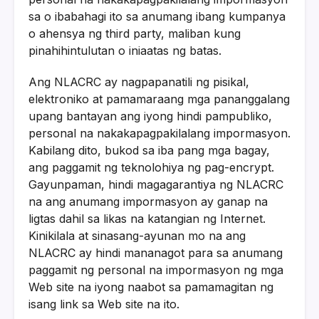
sa o ibabahagi ito sa anumang ibang kumpanya
o ahensya ng third party, maliban kung
pinahihintulutan o iniaatas ng batas.
Ang NLACRC ay nagpapanatili ng pisikal,
elektroniko at pamamaraang mga pananggalang
upang bantayan ang iyong hindi pampubliko,
personal na nakakapagpakilalang impormasyon.
Kabilang dito, bukod sa iba pang mga bagay,
ang paggamit ng teknolohiya ng pag-encrypt.
Gayunpaman, hindi magagarantiya ng NLACRC
na ang anumang impormasyon ay ganap na
ligtas dahil sa likas na katangian ng Internet.
Kinikilala at sinasang-ayunan mo na ang
NLACRC ay hindi mananagot para sa anumang
paggamit ng personal na impormasyon ng mga
Web site na iyong naabot sa pamamagitan ng
isang link sa Web site na ito.