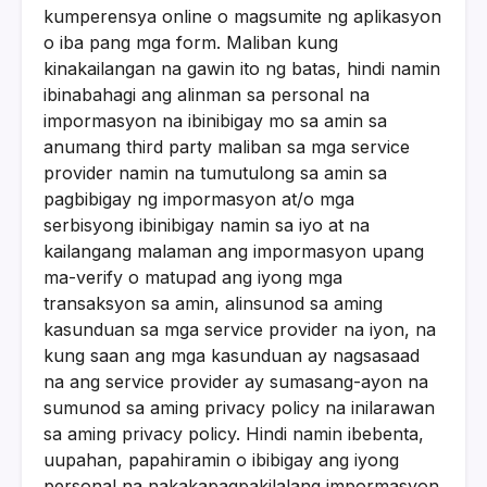
kumperensya online o magsumite ng aplikasyon
o iba pang mga form. Maliban kung
kinakailangan na gawin ito ng batas, hindi namin
ibinabahagi ang alinman sa personal na
impormasyon na ibinibigay mo sa amin sa
anumang third party maliban sa mga service
provider namin na tumutulong sa amin sa
pagbibigay ng impormasyon at/o mga
serbisyong ibinibigay namin sa iyo at na
kailangang malaman ang impormasyon upang
ma-verify o matupad ang iyong mga
transaksyon sa amin, alinsunod sa aming
kasunduan sa mga service provider na iyon, na
kung saan ang mga kasunduan ay nagsasaad
na ang service provider ay sumasang-ayon na
sumunod sa aming privacy policy na inilarawan
sa aming privacy policy. Hindi namin ibebenta,
uupahan, papahiramin o ibibigay ang iyong
personal na nakakapagpakilalang impormasyon