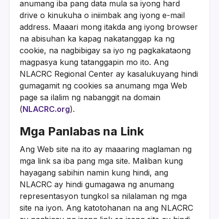
anumang iba pang data mula sa iyong hard
drive o kinukuha o iniimbak ang iyong e-mail
address. Maaari mong itakda ang iyong browser
na abisuhan ka kapag nakatanggap ka ng
cookie, na nagbibigay sa iyo ng pagkakataong
magpasya kung tatanggapin mo ito. Ang
NLACRC Regional Center ay kasalukuyang hindi
gumagamit ng cookies sa anumang mga Web
page sa ilalim ng nabanggit na domain
(
NLACRC.org
).
Mga Panlabas na Link
Ang Web site na ito ay maaaring maglaman ng
mga link sa iba pang mga site. Maliban kung
hayagang sabihin namin kung hindi, ang
NLACRC ay hindi gumagawa ng anumang
representasyon tungkol sa nilalaman ng mga
site na iyon. Ang katotohanan na ang NLACRC