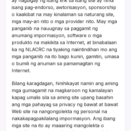
ay nagbigay ng isang link sa isang site ay hindi
isang pag-endorso, awtorisasyon, sponsorship
o kaakibat na may kinalaman sa naturang site,
mga may-ari nito o mga provider nito. May mga
panganib na nauugnay sa paggamit ng
anumang impormasyon, software o mga
produkto na makikita sa Internet, at binabalaan
ka ng NLACRC na tiyaking naiintindihan mo ang
mga panganib na ito bago kunin, gamitin, umasa
o bumili ng anuman sa pamamagitan ng
Internet.
Bilang karagdagan, hinihikayat namin ang aming
mga gumagamit na magkaroon ng kamalayan
kapag umalis sila sa aming site upang basahin
ang mga pahayag sa privacy ng bawat at bawat
Web site na nangongolekta ng personal na
nakakapagpakilalang impormasyon. Ang ibang
mga site na ito ay maaaring mangolekta o