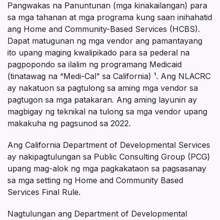
Pangwakas na Panuntunan (mga kinakailangan) para
sa mga tahanan at mga programa kung saan inihahatid
ang Home and Community-Based Services (HCBS).
Dapat matugunan ng mga vendor ang pamantayang
ito upang maging kwalipikado para sa pederal na
pagpopondo sa ilalim ng programang Medicaid
(tinatawag na “Medi-Cal” sa California) ¹. Ang NLACRC
ay nakatuon sa pagtulong sa aming mga vendor sa
pagtugon sa mga patakaran. Ang aming layunin ay
magbigay ng teknikal na tulong sa mga vendor upang
makakuha ng pagsunod sa 2022.
Ang California Department of Developmental Services
ay nakipagtulungan sa Public Consulting Group (PCG)
upang mag-alok ng mga pagkakataon sa pagsasanay
sa mga setting ng Home and Community Based
Services Final Rule.
Nagtulungan ang Department of Developmental