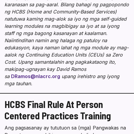
karanasan sa pag-aaral. Bilang bahagi ng pagpopondo
ng HCBS (Home and Community-Based Services)
natutuwa kaming mag-alok sa iyo ng mga self-guided
learning modules na magbibigay sa iyo at sa iyong
staff ng mga bagong kasanayan at kaalaman.
Naiintindihan namin ang halaga ng patuloy na
edukasyon, kaya naman lahat ng mga module ay mag-
aalok ng Continuing Education Units (CEUs) sa Zero
Cost. Upang samantalahin ang pagkakataong ito,
makipag-ugnayan kay David Ramos
sa
DRamos@nlacrc.org
upang irehistro ang iyong
mga tauhan.
HCBS Final Rule At Person
Centered Practices Training
Ang pagsasanay ay tututuon sa (mga) Pangwakas na