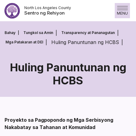
Laktawan
North Los Angeles County
ang
Sentro ng Rehiyon
MENU
nilalaman
Bahay
Tungkol sa Amin
Transparency at Pananagutan
Huling Panuntunan ng HCBS
Mga Patakaran at DEI
Huling Panuntunan ng
HCBS
Huling
Panuntunan
ng
HCBS
Proyekto sa Pagpopondo ng Mga Serbisyong
Nakabatay sa Tahanan at Komunidad