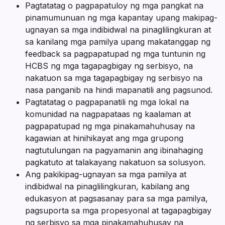
Pagtatatag o pagpapatuloy ng mga pangkat na
pinamumunuan ng mga kapantay upang makipag-
ugnayan sa mga indibidwal na pinaglilingkuran at
sa kanilang mga pamilya upang makatanggap ng
feedback sa pagpapatupad ng mga tuntunin ng
HCBS ng mga tagapagbigay ng serbisyo, na
nakatuon sa mga tagapagbigay ng serbisyo na
nasa panganib na hindi mapanatili ang pagsunod.
Pagtatatag o pagpapanatili ng mga lokal na
komunidad na nagpapataas ng kaalaman at
pagpapatupad ng mga pinakamahuhusay na
kagawian at hinihikayat ang mga grupong
nagtutulungan na pagyamanin ang ibinahaging
pagkatuto at talakayang nakatuon sa solusyon.
Ang pakikipag-ugnayan sa mga pamilya at
indibidwal na pinaglilingkuran, kabilang ang
edukasyon at pagsasanay para sa mga pamilya,
pagsuporta sa mga propesyonal at tagapagbigay
ng serbisyo sa mga pinakamahuhusay na