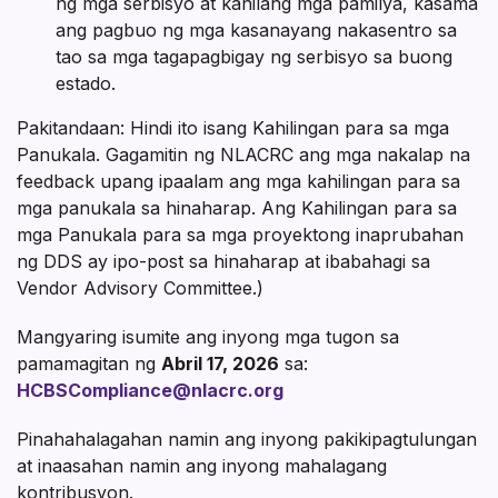
ng mga serbisyo at kanilang mga pamilya, kasama
ang pagbuo ng mga kasanayang nakasentro sa
tao sa mga tagapagbigay ng serbisyo sa buong
estado.
Pakitandaan: Hindi ito isang Kahilingan para sa mga
Panukala. Gagamitin ng NLACRC ang mga nakalap na
feedback upang ipaalam ang mga kahilingan para sa
mga panukala sa hinaharap. Ang Kahilingan para sa
mga Panukala para sa mga proyektong inaprubahan
ng DDS ay ipo-post sa hinaharap at ibabahagi sa
Vendor Advisory Committee.)
Mangyaring isumite ang inyong mga tugon sa
pamamagitan ng
Abril 17, 2026
sa:
HCBSCompliance@nlacrc.org
Pinahahalagahan namin ang inyong pakikipagtulungan
at inaasahan namin ang inyong mahalagang
kontribusyon.