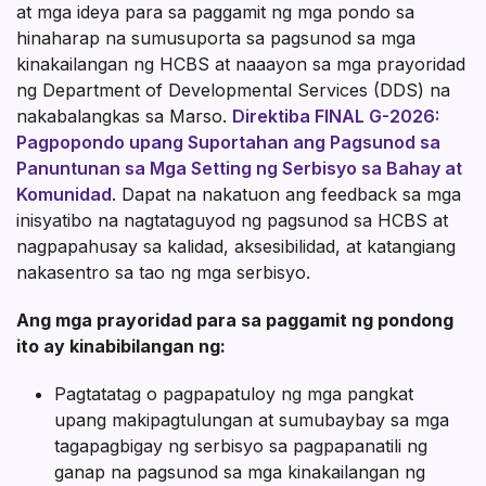
at mga ideya para sa paggamit ng mga pondo sa
hinaharap na sumusuporta sa pagsunod sa mga
kinakailangan ng HCBS at naaayon sa mga prayoridad
ng Department of Developmental Services (DDS) na
nakabalangkas sa Marso.
Direktiba FINAL G-2026:
Pagpopondo upang Suportahan ang Pagsunod sa
Panuntunan sa Mga Setting ng Serbisyo sa Bahay at
Komunidad
. Dapat na nakatuon ang feedback sa mga
inisyatibo na nagtataguyod ng pagsunod sa HCBS at
nagpapahusay sa kalidad, aksesibilidad, at katangiang
nakasentro sa tao ng mga serbisyo.
Ang mga prayoridad para sa paggamit ng pondong
ito ay kinabibilangan ng:
Pagtatatag o pagpapatuloy ng mga pangkat
upang makipagtulungan at sumubaybay sa mga
tagapagbigay ng serbisyo sa pagpapanatili ng
ganap na pagsunod sa mga kinakailangan ng