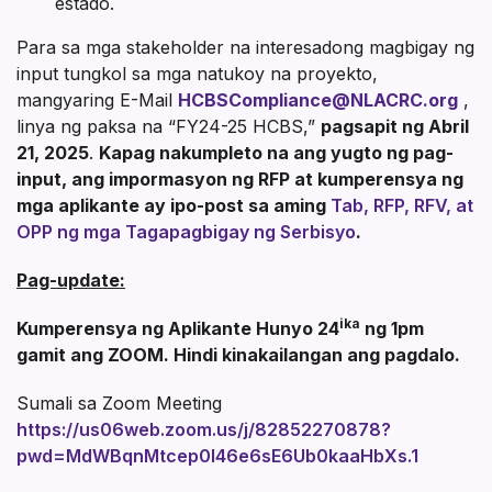
estado.
Para sa mga stakeholder na interesadong magbigay ng
input tungkol sa mga natukoy na proyekto,
mangyaring E-Mail
HCBSCompliance@NLACRC.org
,
linya ng paksa na “FY24-25 HCBS,”
pagsapit ng Abril
21, 2025
.
Kapag nakumpleto na ang yugto ng pag-
input, ang impormasyon ng RFP at kumperensya ng
mga aplikante ay ipo-post sa aming
Tab, RFP, RFV, at
OPP ng mga Tagapagbigay ng Serbisyo
.
Pag-update:
ika
Kumperensya ng Aplikante Hunyo 24
ng 1pm
gamit ang ZOOM. Hindi kinakailangan ang pagdalo.
Sumali sa Zoom Meeting
https://us06web.zoom.us/j/82852270878?
pwd=MdWBqnMtcep0I46e6sE6Ub0kaaHbXs.1