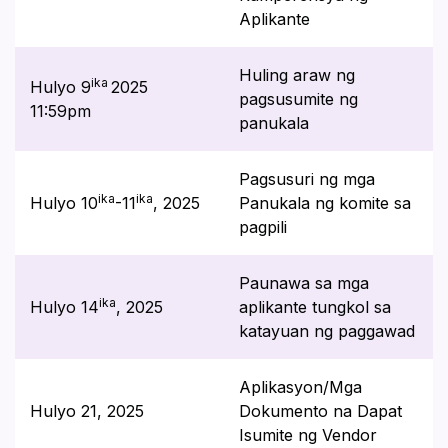
Aplikante
Huling araw ng
ika
Hulyo 9
2025
pagsusumite ng
11:59pm
panukala
Pagsusuri ng mga
ika
ika
Hulyo 10
-11
, 2025
Panukala ng komite sa
pagpili
Paunawa sa mga
ika
Hulyo 14
, 2025
aplikante tungkol sa
katayuan ng paggawad
Aplikasyon/Mga
Hulyo 21, 2025
Dokumento na Dapat
Isumite ng Vendor