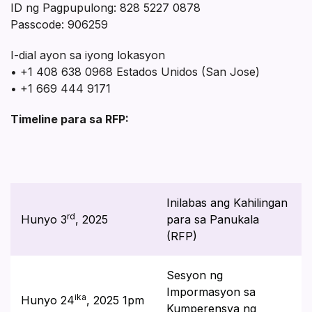
ID ng Pagpupulong: 828 5227 0878
Passcode: 906259
I-dial ayon sa iyong lokasyon
• +1 408 638 0968 Estados Unidos (San Jose)
• +1 669 444 9171
Timeline para sa RFP:
Inilabas ang Kahilingan
rd
Hunyo 3
, 2025
para sa Panukala
(RFP)
Sesyon ng
Impormasyon sa
ika
Hunyo 24
, 2025 1pm
Kumperensya ng