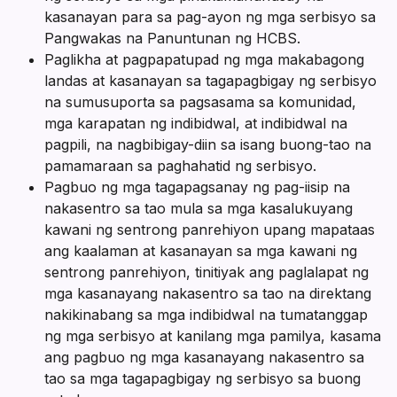
kasanayan para sa pag-ayon ng mga serbisyo sa
Pangwakas na Panuntunan ng HCBS.
Paglikha at pagpapatupad ng mga makabagong
landas at kasanayan sa tagapagbigay ng serbisyo
na sumusuporta sa pagsasama sa komunidad,
mga karapatan ng indibidwal, at indibidwal na
pagpili, na nagbibigay-diin sa isang buong-tao na
pamamaraan sa paghahatid ng serbisyo.
Pagbuo ng mga tagapagsanay ng pag-iisip na
nakasentro sa tao mula sa mga kasalukuyang
kawani ng sentrong panrehiyon upang mapataas
ang kaalaman at kasanayan sa mga kawani ng
sentrong panrehiyon, tinitiyak ang paglalapat ng
mga kasanayang nakasentro sa tao na direktang
nakikinabang sa mga indibidwal na tumatanggap
ng mga serbisyo at kanilang mga pamilya, kasama
ang pagbuo ng mga kasanayang nakasentro sa
tao sa mga tagapagbigay ng serbisyo sa buong