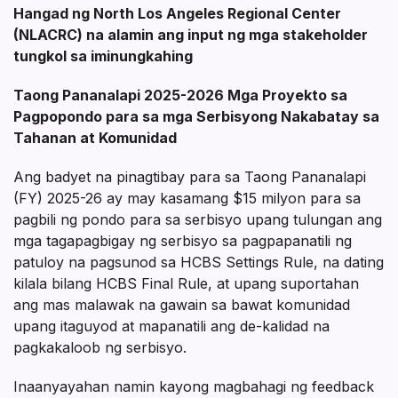
Hangad ng North Los Angeles Regional Center
(NLACRC) na alamin ang input ng mga stakeholder
tungkol sa iminungkahing
Taong Pananalapi 2025-2026 Mga Proyekto sa
Pagpopondo para sa mga Serbisyong Nakabatay sa
Tahanan at Komunidad
Ang badyet na pinagtibay para sa Taong Pananalapi
(FY) 2025-26 ay may kasamang $15 milyon para sa
pagbili ng pondo para sa serbisyo upang tulungan ang
mga tagapagbigay ng serbisyo sa pagpapanatili ng
patuloy na pagsunod sa HCBS Settings Rule, na dating
kilala bilang HCBS Final Rule, at upang suportahan
ang mas malawak na gawain sa bawat komunidad
upang itaguyod at mapanatili ang de-kalidad na
pagkakaloob ng serbisyo.
Inaanyayahan namin kayong magbahagi ng feedback