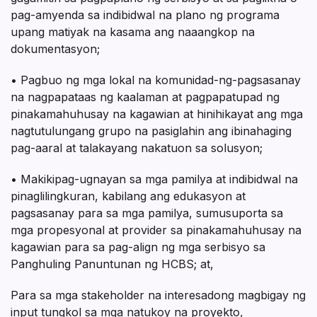
pag-amyenda sa indibidwal na plano ng programa
upang matiyak na kasama ang naaangkop na
dokumentasyon;
• Pagbuo ng mga lokal na komunidad-ng-pagsasanay
na nagpapataas ng kaalaman at pagpapatupad ng
pinakamahuhusay na kagawian at hinihikayat ang mga
nagtutulungang grupo na pasiglahin ang ibinahaging
pag-aaral at talakayang nakatuon sa solusyon;
• Makikipag-ugnayan sa mga pamilya at indibidwal na
pinaglilingkuran, kabilang ang edukasyon at
pagsasanay para sa mga pamilya, sumusuporta sa
mga propesyonal at provider sa pinakamahuhusay na
kagawian para sa pag-align ng mga serbisyo sa
Panghuling Panuntunan ng HCBS; at,
Para sa mga stakeholder na interesadong magbigay ng
input tungkol sa mga natukoy na proyekto,