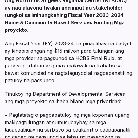
Ang North Los Angeles Regional Center (NLACRC)
ay naglalayong tiyakin ang input ng stakeholder
tungkol sa iminungkahing Fiscal Year 2023-2024
Home & Community Based Services Funding
Mga
proyekto.
Ang Fiscal Year (FY) 2023-24 na pinagtibay na badyet
ay kinabibilangan ng $15 milyon para tulungan ang
mga provider sa pagsunod sa HCBS Final Rule, at
para suportahan ang mas malawak na trabaho sa
bawat komunidad na nagtataguyod at nagpapanatili ng
patuloy na pagsunod.
Tinukoy ng Department of Developmental Services
ang mga proyekto sa ibaba bilang mga priyoridad:
• Pagtatatag o pagpapatuloy ng mga koponan upang
makipagtulungan at sumusubaybay sa mga
tagapagbigay ng serbisyo sa pagkamit o pagpapanatili
ng ganap na pagsunod sa lahat ng naaangkop na