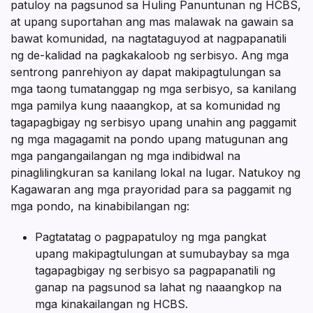
patuloy na pagsunod sa Huling Panuntunan ng HCBS,
at upang suportahan ang mas malawak na gawain sa
bawat komunidad, na nagtataguyod at nagpapanatili
ng de-kalidad na pagkakaloob ng serbisyo. Ang mga
sentrong panrehiyon ay dapat makipagtulungan sa
mga taong tumatanggap ng mga serbisyo, sa kanilang
mga pamilya kung naaangkop, at sa komunidad ng
tagapagbigay ng serbisyo upang unahin ang paggamit
ng mga magagamit na pondo upang matugunan ang
mga pangangailangan ng mga indibidwal na
pinaglilingkuran sa kanilang lokal na lugar. Natukoy ng
Kagawaran ang mga prayoridad para sa paggamit ng
mga pondo, na kinabibilangan ng:
Pagtatatag o pagpapatuloy ng mga pangkat
upang makipagtulungan at sumubaybay sa mga
tagapagbigay ng serbisyo sa pagpapanatili ng
ganap na pagsunod sa lahat ng naaangkop na
mga kinakailangan ng HCBS.