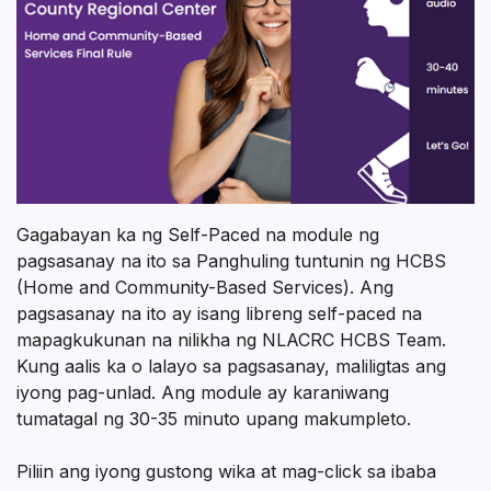
Gagabayan ka ng Self-Paced na module ng
pagsasanay na ito sa Panghuling tuntunin ng HCBS
(Home and Community-Based Services). Ang
pagsasanay na ito ay isang libreng self-paced na
mapagkukunan na nilikha ng NLACRC HCBS Team.
Kung aalis ka o lalayo sa pagsasanay, maliligtas ang
iyong pag-unlad. Ang module ay karaniwang
tumatagal ng 30-35 minuto upang makumpleto.
Piliin ang iyong gustong wika at mag-click sa ibaba