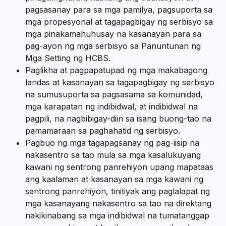
pagsasanay para sa mga pamilya, pagsuporta sa
mga propesyonal at tagapagbigay ng serbisyo sa
mga pinakamahuhusay na kasanayan para sa
pag-ayon ng mga serbisyo sa Panuntunan ng
Mga Setting ng HCBS.
Paglikha at pagpapatupad ng mga makabagong
landas at kasanayan sa tagapagbigay ng serbisyo
na sumusuporta sa pagsasama sa komunidad,
mga karapatan ng indibidwal, at indibidwal na
pagpili, na nagbibigay-diin sa isang buong-tao na
pamamaraan sa paghahatid ng serbisyo.
Pagbuo ng mga tagapagsanay ng pag-iisip na
nakasentro sa tao mula sa mga kasalukuyang
kawani ng sentrong panrehiyon upang mapataas
ang kaalaman at kasanayan sa mga kawani ng
sentrong panrehiyon, tinitiyak ang paglalapat ng
mga kasanayang nakasentro sa tao na direktang
nakikinabang sa mga indibidwal na tumatanggap