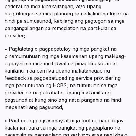
pederal na mga kinakailangan, at/o upang
magtulungan sa mga planong remediating na lugar na
hindi pa sumusunod, kabilang ang pagtugon sa mga
pangangailangan sa remediation na partikular sa
provider;
• Pagtatatag o pagpapatuloy ng mga pangkat na
pinamumunuan ng mga kasamahan upang makipag-
ugnayan sa mga indibidwal na pinaglilingkuran at
kanilang mga pamilya upang makatanggap ng
feedback sa pagpapatupad ng service provider ng
mga panuntunan ng HCBS, na tumutuon sa mga
provider na nagtatrabaho upang makamit ang
pagsunod at kung sino ang nasa panganib na hindi
mapanatili ang pagsunod;
• Pagbuo ng pagsasanay at mga tool na nagbibigay-
kaalaman para sa mga pangkat ng pagpaplano na
gagamitin sa pagpaplano ng serbisyo at sa paglikha o