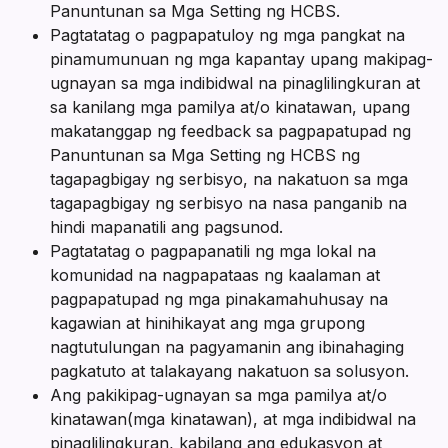
Panuntunan sa Mga Setting ng HCBS.
Pagtatatag o pagpapatuloy ng mga pangkat na
pinamumunuan ng mga kapantay upang makipag-
ugnayan sa mga indibidwal na pinaglilingkuran at
sa kanilang mga pamilya at/o kinatawan, upang
makatanggap ng feedback sa pagpapatupad ng
Panuntunan sa Mga Setting ng HCBS ng
tagapagbigay ng serbisyo, na nakatuon sa mga
tagapagbigay ng serbisyo na nasa panganib na
hindi mapanatili ang pagsunod.
Pagtatatag o pagpapanatili ng mga lokal na
komunidad na nagpapataas ng kaalaman at
pagpapatupad ng mga pinakamahuhusay na
kagawian at hinihikayat ang mga grupong
nagtutulungan na pagyamanin ang ibinahaging
pagkatuto at talakayang nakatuon sa solusyon.
Ang pakikipag-ugnayan sa mga pamilya at/o
kinatawan(mga kinatawan), at mga indibidwal na
pinaglilingkuran, kabilang ang edukasyon at