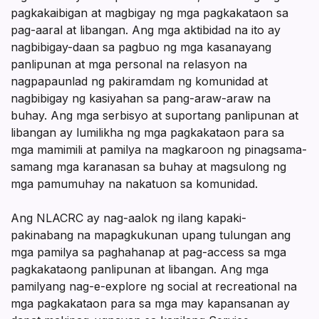
pagkakaibigan at magbigay ng mga pagkakataon sa
pag-aaral at libangan. Ang mga aktibidad na ito ay
nagbibigay-daan sa pagbuo ng mga kasanayang
panlipunan at mga personal na relasyon na
nagpapaunlad ng pakiramdam ng komunidad at
nagbibigay ng kasiyahan sa pang-araw-araw na
buhay. Ang mga serbisyo at suportang panlipunan at
libangan ay lumilikha ng mga pagkakataon para sa
mga mamimili at pamilya na magkaroon ng pinagsama-
samang mga karanasan sa buhay at magsulong ng
mga pamumuhay na nakatuon sa komunidad.
Ang NLACRC ay nag-aalok ng ilang kapaki-
pakinabang na mapagkukunan upang tulungan ang
mga pamilya sa paghahanap at pag-access sa mga
pagkakataong panlipunan at libangan. Ang mga
pamilyang nag-e-explore ng social at recreational na
mga pagkakataon para sa mga may kapansanan ay