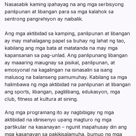
sa
Nasasabik kaming ipahayag na ang mga serbisyong
panlipunan at libangan para sa mga kalahok sa
Camping,
sentrong pangrehiyon ay naibalik.
Social,
Ang mga aktibidad sa kamping, panlipunan at libangan
at
ay may mahalagang papel sa buhay ng lahat ng tao,
kabilang ang mga bata at matatanda na may mga
Recreational
kapansanan sa pag-unlad. Ang panlipunang libangan
ay maaaring maiugnay sa pisikal, panlipunan, at
emosyonal na kagalingan na isinasalin sa isang
malusog na balanseng pamumuhay. Kabilang sa mga
halimbawa ng mga aktibidad na panlipunan at libangan
ang sports, libangan, paglilibang, edukasyon, mga
club, fitness at kultura at sining.
Ang mga programang ito ay nagbibigay ng mga
aktibidad na idinisenyo upang magturo ng mga
partikular na kasanayan – ngunit mapahusay din ang
mga kasanayan sa pakikisalamuha, bumuo ng mga