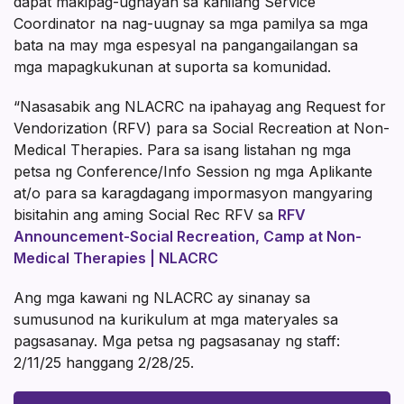
dapat makipag-ugnayan sa kanilang Service
Coordinator na nag-uugnay sa mga pamilya sa mga
bata na may mga espesyal na pangangailangan sa
mga mapagkukunan at suporta sa komunidad.
“Nasasabik ang NLACRC na ipahayag ang Request for
Vendorization (RFV) para sa Social Recreation at Non-
Medical Therapies. Para sa isang listahan ng mga
petsa ng Conference/Info Session ng mga Aplikante
at/o para sa karagdagang impormasyon mangyaring
bisitahin ang aming Social Rec RFV sa
RFV
Announcement-Social Recreation, Camp at Non-
Medical Therapies | NLACRC
Ang mga kawani ng NLACRC ay sinanay sa
sumusunod na kurikulum at mga materyales sa
pagsasanay. Mga petsa ng pagsasanay ng staff:
2/11/25 hanggang 2/28/25.