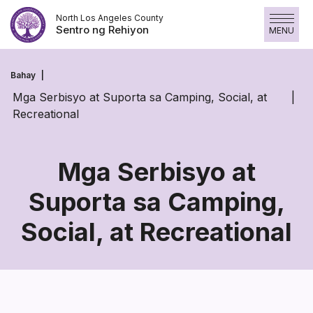
Laktawan
North Los Angeles County
ang
Sentro ng Rehiyon
MENU
nilalaman
Bahay
Mga Serbisyo at Suporta sa Camping, Social, at
Recreational
Mga Serbisyo at
Suporta sa Camping,
Mga
Social, at Recreational
Serbisyo
at
Suporta