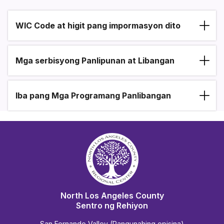
WIC Code at higit pang impormasyon dito
Section heading
Mga serbisyong Panlipunan at Libangan
Iba pang Mga Programang Panlibangan
North Los Angeles County
Sentro ng Rehiyon
San Fernando Valley (Pangunahing opisina)