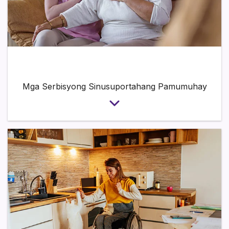
Mga Serbisyong Sinusuportahang Pamumuhay