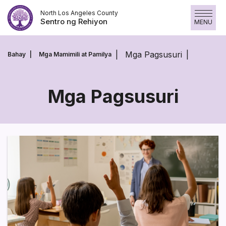
Laktawan
North Los Angeles County
ang
Sentro ng Rehiyon
MENU
nilalaman
Mga Pagsusuri
Bahay
Mga Mamimili at Pamilya
Mga Pagsusuri
Mga
Pagsusuri