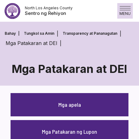
Laktawan
North Los Angeles County
ang
Sentro ng Rehiyon
MENU
nilalaman
Bahay
Tungkol sa Amin
Transparency at Pananagutan
Mga Patakaran at DEI
Mga Patakaran at DEI
Mga
Patakaran
at
Mga apela
DEI
Mga Patakaran ng Lupon