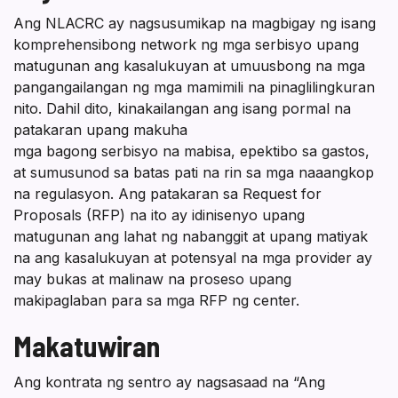
sa
Ang NLACRC ay nagsusumikap na magbigay ng isang
Panukala
komprehensibong network ng mga serbisyo upang
matugunan ang kasalukuyan at umuusbong na mga
pangangailangan ng mga mamimili na pinaglilingkuran
nito. Dahil dito, kinakailangan ang isang pormal na
patakaran upang makuha
mga bagong serbisyo na mabisa, epektibo sa gastos,
at sumusunod sa batas pati na rin sa mga naaangkop
na regulasyon. Ang patakaran sa Request for
Proposals (RFP) na ito ay idinisenyo upang
matugunan ang lahat ng nabanggit at upang matiyak
na ang kasalukuyan at potensyal na mga provider ay
may bukas at malinaw na proseso upang
makipaglaban para sa mga RFP ng center.
Makatuwiran
Ang kontrata ng sentro ay nagsasaad na “Ang