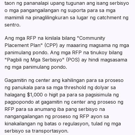
taon ng pananalapi upang tugunan ang isang serbisyo
o mga pangangailangan ng suporta para sa mga
mamimili na pinaglilingkuran sa lugar ng catchment ng
sentro.
Ang mga RFP na kinilala bilang "Community
Placement Plan" (CPP) ay maaaring magsama ng mga
panimulang pondo. Ang mga RFP na tinukoy bilang
"Pagbili ng Mga Serbisyo" (POS) ay hindi magsasama
ng mga panimulang pondo.
Gagamitin ng center ang kahilingan para sa proseso
ng panukala para sa mga threshold ng dolyar sa
halagang $1,000 o higit pa para sa pagsisimula ng
pagpopondo at gagamitin ng center ang proseso ng
RFP para sa anumang iba pang serbisyo na
nangangailangan ng proseso ng RFP ayon sa
kinakailangan ng batas o regulasyon, tulad ng mga
serbisyo sa transportasyon.