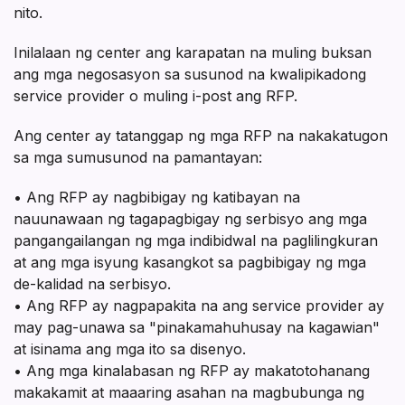
nito.
Inilalaan ng center ang karapatan na muling buksan
ang mga negosasyon sa susunod na kwalipikadong
service provider o muling i-post ang RFP.
Ang center ay tatanggap ng mga RFP na nakakatugon
sa mga sumusunod na pamantayan:
• Ang RFP ay nagbibigay ng katibayan na
nauunawaan ng tagapagbigay ng serbisyo ang mga
pangangailangan ng mga indibidwal na paglilingkuran
at ang mga isyung kasangkot sa pagbibigay ng mga
de-kalidad na serbisyo.
• Ang RFP ay nagpapakita na ang service provider ay
may pag-unawa sa "pinakamahuhusay na kagawian"
at isinama ang mga ito sa disenyo.
• Ang mga kinalabasan ng RFP ay makatotohanang
makakamit at maaaring asahan na magbubunga ng