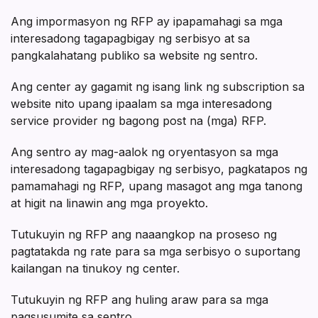
Ang impormasyon ng RFP ay ipapamahagi sa mga
interesadong tagapagbigay ng serbisyo at sa
pangkalahatang publiko sa website ng sentro.
Ang center ay gagamit ng isang link ng subscription sa
website nito upang ipaalam sa mga interesadong
service provider ng bagong post na (mga) RFP.
Ang sentro ay mag-aalok ng oryentasyon sa mga
interesadong tagapagbigay ng serbisyo, pagkatapos ng
pamamahagi ng RFP, upang masagot ang mga tanong
at higit na linawin ang mga proyekto.
Tutukuyin ng RFP ang naaangkop na proseso ng
pagtatakda ng rate para sa mga serbisyo o suportang
kailangan na tinukoy ng center.
Tutukuyin ng RFP ang huling araw para sa mga
pagsusumite sa sentro.