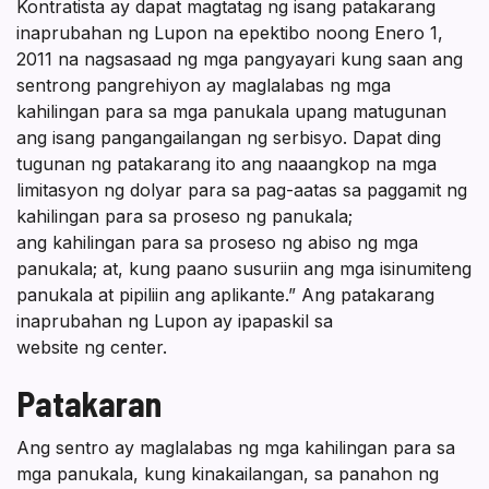
Kontratista ay dapat magtatag ng isang patakarang
inaprubahan ng Lupon na epektibo noong Enero 1,
2011 na nagsasaad ng mga pangyayari kung saan ang
sentrong pangrehiyon ay maglalabas ng mga
kahilingan para sa mga panukala upang matugunan
ang isang pangangailangan ng serbisyo. Dapat ding
tugunan ng patakarang ito ang naaangkop na mga
limitasyon ng dolyar para sa pag-aatas sa paggamit ng
kahilingan para sa proseso ng panukala;
ang kahilingan para sa proseso ng abiso ng mga
panukala; at, kung paano susuriin ang mga isinumiteng
panukala at pipiliin ang aplikante.” Ang patakarang
inaprubahan ng Lupon ay ipapaskil sa
website ng center.
Patakaran
Ang sentro ay maglalabas ng mga kahilingan para sa
mga panukala, kung kinakailangan, sa panahon ng