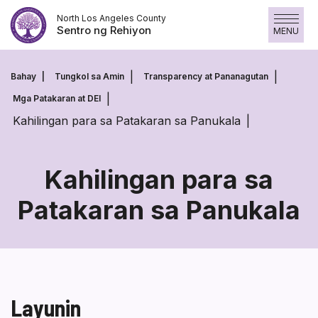
Laktawan
North Los Angeles County
ang
Sentro ng Rehiyon
MENU
nilalaman
Bahay
Tungkol sa Amin
Transparency at Pananagutan
Mga Patakaran at DEI
Kahilingan para sa Patakaran sa Panukala
Kahilingan para sa
Patakaran sa Panukala
Kahilingan
para
sa
Patakaran
Layunin