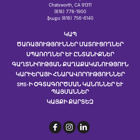
Chatsworth, CA 91311
(818) 778-1900
ֆաքս (818) 756-6140
ԿԱՊ
ԾԱՌԱՅՈՒԹՅՈՒՆՆԵՐ ՄԱՏՈՒՑՈՂՆԵՐ
ՍՊԱՌՈՂՆԵՐ ԵՒ ԸՆՏԱՆԻՔՆԵՐ
ԳԱՂՏՆԻՈՒԹՅԱՆ ՔԱՂԱՔԱԿԱՆՈՒԹՅՈՒՆ
ԿԱՐԻԵՐԱՅԻ ՀՆԱՐԱՎՈՐՈՒԹՅՈՒՆՆԵՐ
SMS-Ի ՕԳՏԱԳՈՐԾՄԱՆ ԿԱՆՈՆՆԵՐ ԵՒ Պ
ԱՅՄԱՆՆԵՐ
ԿԱՅՔԻ ՔԱՐՏԵԶ