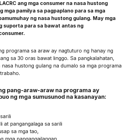
NLACRC ang mga consumer na nasa hustong
ng mga pamilya sa pagpaplano para sa mga
 pamumuhay ng nasa hustong gulang. May mga
g suporta para sa bawat antas ng
consumer.
g programa sa araw ay nagtuturo ng hanay ng
ng sa 30 oras bawat linggo. Sa pangkalahatan,
 nasa hustong gulang na dumalo sa mga programa
atrabaho.
ng
ng pang-araw-araw na programa ay
buo ng mga sumusunod na kasanayan:
arili
li at pangangalaga sa sarili
sap sa mga tao,
ng mga pangangailangan,