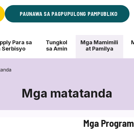
PAUNAWA SA PAGPUPULONG PAMPUBLIKO
ply Para sa
Tungkol
Mga Mamimili
 Serbisyo
sa Amin
at Pamilya
tanda
Mga matatanda
Mga
matatanda
Mga Programa