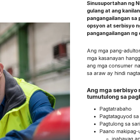
Sinusuportahan ng 
gulang at ang kanila
pangangailangan sa
opsyon at serbisyo n
pangangailangan ng 
Ang mga pang-adulton
mga kasanayan hangga
ang mga consumer na
sa araw ay hindi nagt
Section headi
Ang mga serbisyo 
tumutulong sa pag
Pagtatrabaho
Pagtataguyod sa s
Pagtulong sa sari
Paano makipag-u
ipahayag a