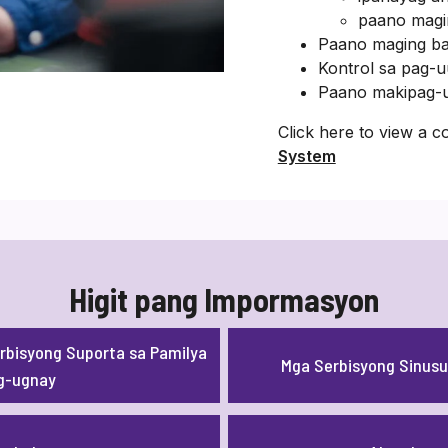
paano magi
Paano maging ba
Kontrol sa pag-u
Paano makipag-
Click here to view a c
System
Higit pang Impormasyon
rbisyong Suporta sa Pamilya
Mga Serbisyong Sinu
g-ugnay