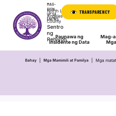
Laktawan
MAG-
ang
SIGN
North Los
TRANSPARENCY
UP SA
nilalaman
Angeles
ENEWS
County
Sentro
ng
Paunawa ng
Mag-ap
Rehiyon
Insidente ng Data
Mga
Mga mata
Bahay
Mga Mamimili at Pamilya