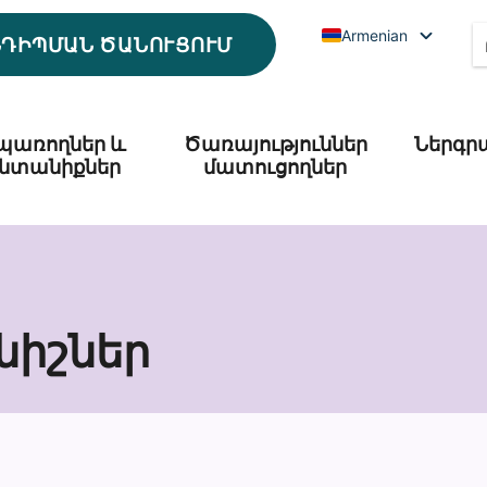
Armenian
ՆԴԻՊՄԱՆ ԾԱՆՈՒՑՈՒՄ
պառողներ և
Ծառայություններ
Ներգր
նտանիքներ
մատուցողներ
նիշներ
տության