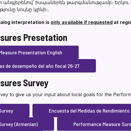
 անգլերենով՝ իսպաներեն թարգմանությամբ։ Երկու
ունը նույնը կլինի։.
alog interpretation is
only available if requested
at regi
sures Presetation
Measure Presentation English
as de desempeño del año fiscal 26-27
sures Survey
vey to give us your input about local goals for the Perfo
Survey
Encuesta del Medidas de Rendimiento
urvey (Armenian)
Performance Measure Surv