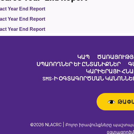
act Year End Report
act Year End Report
act Year End Report
ԿԱՊ
ԾԱՌԱՅՈՒԹՅ
ՍՊԱՌՈՂՆԵՐ ԵՒ ԸՆՏԱՆԻՔՆԵՐ
Գ
ԿԱՐԻԵՐԱՅԻ ՀՆ
SMS-Ի ՕԳՏԱԳՈՐԾՄԱՆ ԿԱՆՈՆՆԵՐ
ԹԱՓ
©2026 NLACRC | Բոլոր իրավունքները պաշտպ
օգտագործմ