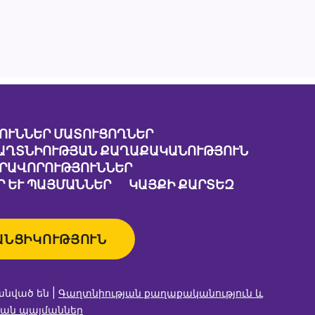
ՈՒՆՆԵՐ ՄԱՏՈՒՑՈՂՆԵՐ
ԱՂՏՆԻՈՒԹՅԱՆ ՔԱՂԱՔԱԿԱՆՈՒԹՅՈՒՆ
ԱՐԱՎՈՐՈՒԹՅՈՒՆՆԵՐ
 ԵՒ ՊԱՅՄԱՆՆԵՐ
ԿԱՅՔԻ ՔԱՐՏԵԶ
ԱՆՑԻԿՈՒԹՅՈՒՆ
անված են |
Գաղտնիության քաղաքականություն և
ան պայմաններ