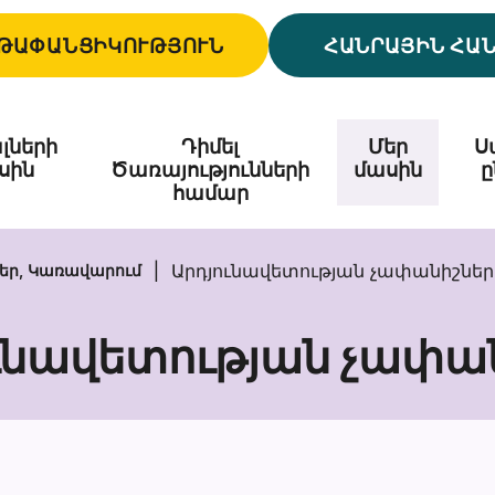
ԹԱՓԱՆՑԻԿՈՒԹՅՈՒՆ
ՀԱՆՐԱՅԻՆ ՀԱ
լների
Դիմել
Մեր
Ս
սին
Ծառայությունների
մասին
ը
համար
Արդյունավետության չափանիշներ
եր, Կառավարում
ւնավետության չափա
Արդյունավե
չափանիշներ