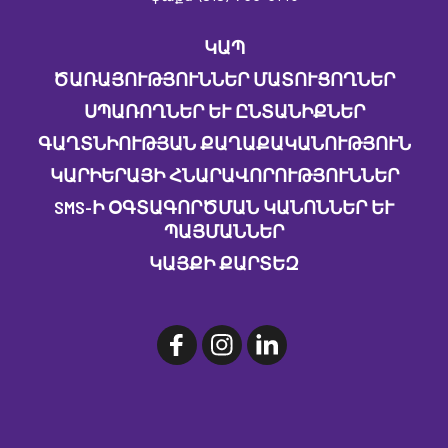
ԿԱՊ
ԾԱՌԱՅՈՒԹՅՈՒՆՆԵՐ ՄԱՏՈՒՑՈՂՆԵՐ
ՍՊԱՌՈՂՆԵՐ ԵՒ ԸՆՏԱՆԻՔՆԵՐ
ԳԱՂՏՆԻՈՒԹՅԱՆ ՔԱՂԱՔԱԿԱՆՈՒԹՅՈՒՆ
ԿԱՐԻԵՐԱՅԻ ՀՆԱՐԱՎՈՐՈՒԹՅՈՒՆՆԵՐ
SMS-Ի ՕԳՏԱԳՈՐԾՄԱՆ ԿԱՆՈՆՆԵՐ ԵՒ Պ
ԱՅՄԱՆՆԵՐ
ԿԱՅՔԻ ՔԱՐՏԵԶ