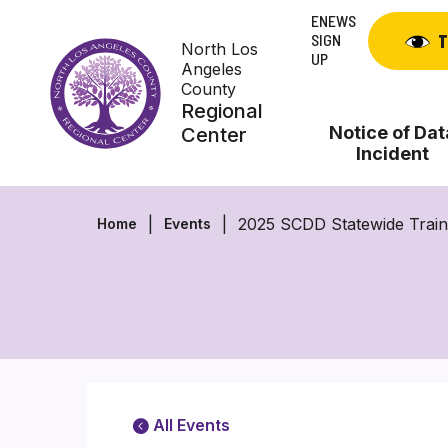
Skip
ENEWS
to
SIGN
T
North Los
content
UP
Angeles
County
Regional
Notice of Dat
Center
Incident
2025 SCDD Statewide Train
Home
Events
All Events