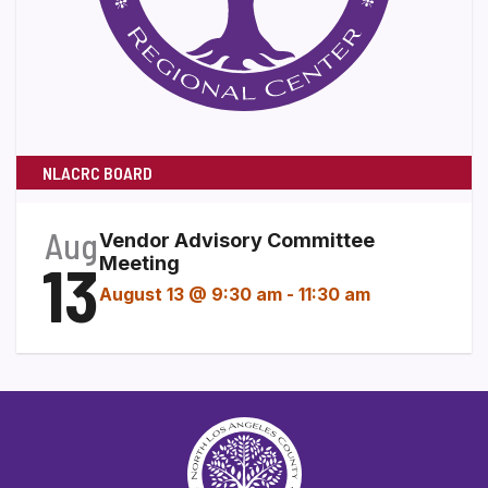
NLACRC BOARD
Aug
Vendor Advisory Committee
13
Meeting
August 13 @ 9:30 am
-
11:30 am