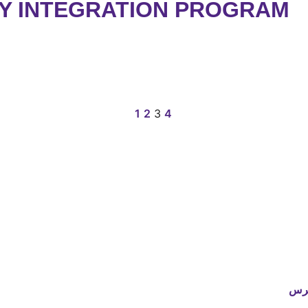
Y INTEGRATION PROGRAM
1
2
3
4
رس