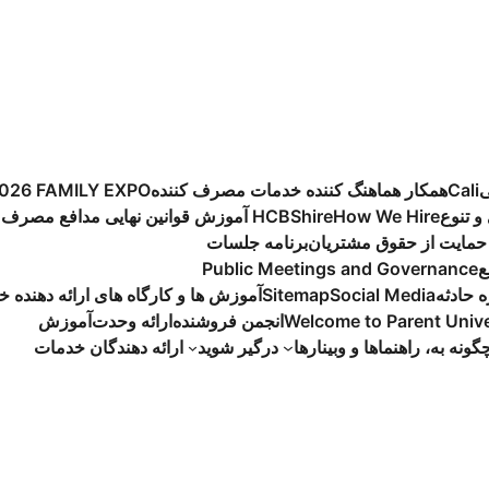
ی
Cali
همکار هماهنگ کننده خدمات مصرف کننده
026 FAMILY EXPO
و تنوع
How We Hire
hire
آموزش قوانین نهایی HCBS
مدافع مصرف کننده
حمایت از حقوق مشتریان
برنامه جلسات
ع
Public Meetings and Governance
Social Media
Sitemap
آموزش ها و کارگاه های ارائه دهنده 
Welcome to Parent Unive
انجمن فروشنده
ارائه وحدت
آموزش
گونه به، راهنماها و وبینارها
درگیر شوید
ارائه دهندگان خدمات