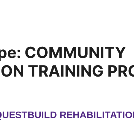
pe:
COMMUNITY
ION TRAINING PR
 QUESTBUILD REHABILITATI