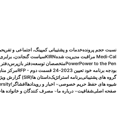
نسبت حجم پرونده
خدمات و پشتیبانی کمپینگ، اجتماعی و تفریح
مراقبت مدیریت شده Medi-Cal
KIRN
سیاست گنجاندن، برابری 
Power to the Pen
Power
متخصصان توسعه
دفتر بازپرس
دفتر 
RFP - بودجه برنامه خود تعیین 2023-24 قسمت دوم
مرکز مناب
گروه های پشتیبانی
برنامه استراتژیک
داستان ها
گزارش ویژه حادثه (SIR)
شیوه های حفظ حریم خصوصی
اخبار و رویدادها
افشاگر
rsity!
صفحه اصلی
شفافیت
درباره ما
مصرف کنندگان و خانواده ها
چ