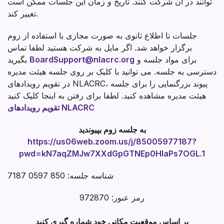
توانند در آن شرکت کنند. تاریخ و زمان این جلسات ممکن است
تغییر کند.
جلسات تا اطلاع ثانوی به صورت مجازی با استفاده از زوم
برگزار خواهد شد. اگر مایل به شرکت هستید لطفا تماس
برای مواد جلسه و
BoardSupport@nlacrc.org
بگیرید
دسترسی به جلسه. می توانید با کلیک بر روی جلسه هیئت مدیره
در تقویم رویدادهای NLACRC، پیوند بزرگنمایی را برای جلسه
هیئت مدیره مشاهده کنید. لطفا برای رفتن به اینجا کلیک کنید
تقویم رویدادهای NLACRC
به جلسه زوم بپیوندید
https://us06web.zoom.us/j/85005977187?
pwd=kN7aqZMJw7XXdGpGTNEp0HlaPs7OGL.1
شناسه جلسه: 850 0597 7187
رمز عبور: 972870
بر اساس موقعیت مکانی خود شماره گیری کنید