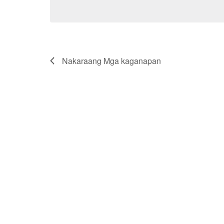
Keyword.
petsa.
Nakaraang
Mga kaganapan