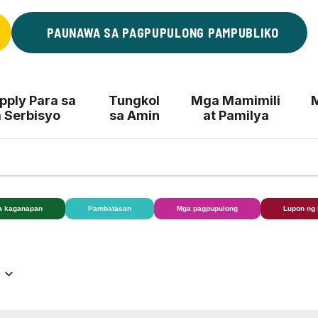
PAUNAWA SA PAGPUPULONG PAMPUBLIKO
ply Para sa
Tungkol
Mga Mamimili
 Serbisyo
sa Amin
at Pamilya
a kaganapan
Pambatasan
Mga pagpupulong
Lupon ng