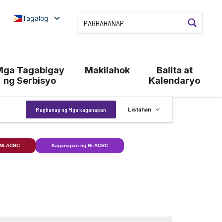
Tagalog
Mga Tagabigay
Makilahok
Balita at
ng Serbisyo
Kalendaryo
Kaganapan
Maghanap ng Mga kaganapan
Listahan
Views
Navigation
 NLACRC
Kaganapan ng NLACRC