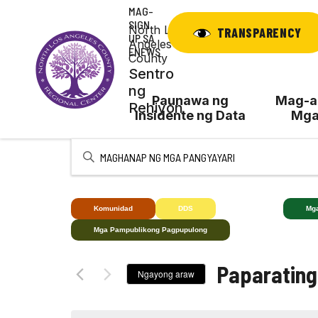
Laktawan
MAG-
ang
SIGN
North Los
TRANSPARENCY
UP SA
nilalaman
Angeles
ENEWS
County
Sentro
ng
Paunawa ng
Mag-ap
Rehiyon
Insidente ng Data
Mga
Ipasok
ang
Keyword.
Maghanap
Komunidad
DDS
Bingi+
Mg
ng
Mga Pampublikong Pagpupulong
Mga
kaganapan
Paparating
sa
Ngayong araw
pamamagitan
Pumili
ng
ng