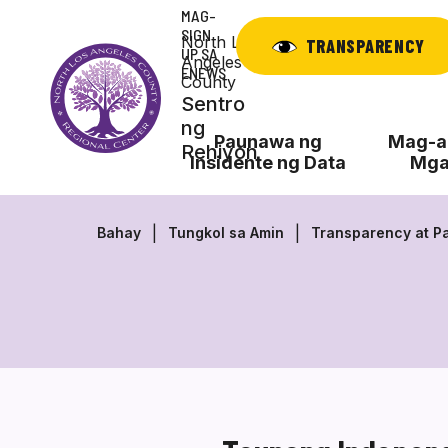
Laktawan
MAG-
ang
SIGN
North Los
TRANSPARENCY
UP SA
nilalaman
Angeles
ENEWS
County
Sentro
ng
Paunawa ng
Mag-ap
Rehiyon
Insidente ng Data
Mga
Bahay
Tungkol sa Amin
Transparency at P