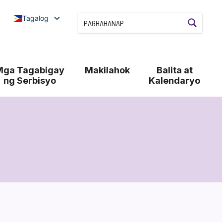
Tagalog
Mga Tagabigay
Makilahok
Balita at
ng Serbisyo
Kalendaryo