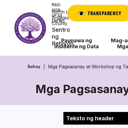
Laktawan
MAG-
ang
SIGN
North Los
TRANSPARENCY
UP SA
nilalaman
Angeles
ENEWS
County
Sentro
ng
Paunawa ng
Mag-ap
Rehiyon
Insidente ng Data
Mga
Mga Pagsasanay at Workshop ng Ta
Bahay
Mga Pagsasanay 
Section heading
Teksto ng header