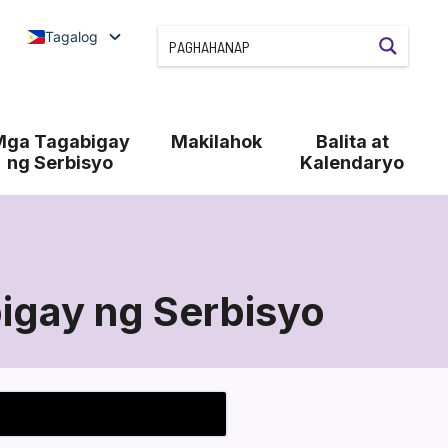
Tagalog
Mga Tagabigay
Makilahok
Balita at
ng Serbisyo
Kalendaryo
igay ng Serbisyo