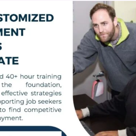
ng
Tagabigay
ng
Serbisyo