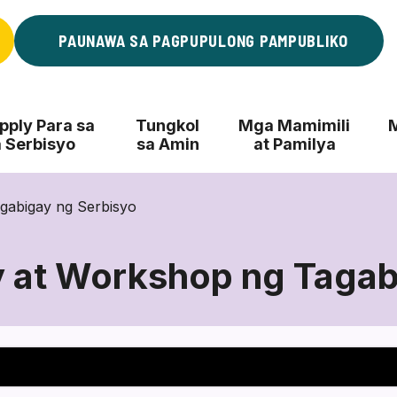
PAUNAWA SA PAGPUPULONG PAMPUBLIKO
ply Para sa
Tungkol
Mga Mamimili
 Serbisyo
sa Amin
at Pamilya
gabigay ng Serbisyo
at Workshop ng Tagab
Mga
Pagsasanay
at
Workshop