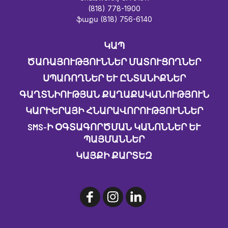
(818) 778-1900
ֆաքս (818) 756-6140
ԿԱՊ
ԾԱՌԱՅՈՒԹՅՈՒՆՆԵՐ ՄԱՏՈՒՑՈՂՆԵՐ
ՍՊԱՌՈՂՆԵՐ ԵՒ ԸՆՏԱՆԻՔՆԵՐ
ԳԱՂՏՆԻՈՒԹՅԱՆ ՔԱՂԱՔԱԿԱՆՈՒԹՅՈՒՆ
ԿԱՐԻԵՐԱՅԻ ՀՆԱՐԱՎՈՐՈՒԹՅՈՒՆՆԵՐ
SMS-Ի ՕԳՏԱԳՈՐԾՄԱՆ ԿԱՆՈՆՆԵՐ ԵՒ Պ
ԱՅՄԱՆՆԵՐ
ԿԱՅՔԻ ՔԱՐՏԵԶ